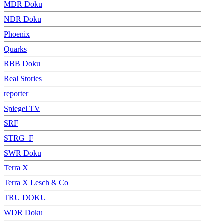
MDR Doku
NDR Doku
Phoenix
Quarks
RBB Doku
Real Stories
reporter
Spiegel TV
SRF
STRG_F
SWR Doku
Terra X
Terra X Lesch & Co
TRU DOKU
WDR Doku