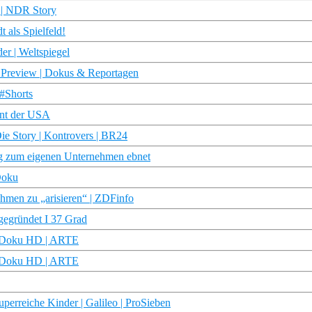
 | NDR Story
 als Spielfeld!
er | Weltspiegel
| Preview | Dokus & Reportagen
 #Shorts
ant der USA
ie Story | Kontrovers | BR24
eg zum eigenen Unternehmen ebnet
Doku
men zu „arisieren“ | ZDFinfo
gegründet I 37 Grad
 | Doku HD | ARTE
 | Doku HD | ARTE
perreiche Kinder | Galileo | ProSieben