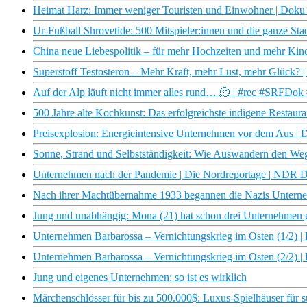
Heimat Harz: Immer weniger Touristen und Einwohner | Doku
Ur-Fußball Shrovetide: 500 Mitspieler:innen und die ganze Stadt
China neue Liebespolitik – für mehr Hochzeiten und mehr Kind
Superstoff Testosteron – Mehr Kraft, mehr Lust, mehr Glück? 
Auf der Alp läuft nicht immer alles rund… 🫠 | #rec #SRFDok
500 Jahre alte Kochkunst: Das erfolgreichste indigene Restaur
Preisexplosion: Energieintensive Unternehmen vor dem Aus | D
Sonne, Strand und Selbstständigkeit: Wie Auswandern den W
Unternehmen nach der Pandemie | Die Nordreportage | NDR 
Nach ihrer Machtübernahme 1933 begannen die Nazis Unterneh
Jung und unabhängig: Mona (21) hat schon drei Unternehmen 
Unternehmen Barbarossa – Vernichtungskrieg im Osten (1/2)
Unternehmen Barbarossa – Vernichtungskrieg im Osten (2/2)
Jung und eigenes Unternehmen: so ist es wirklich
Märchenschlösser für bis zu 500.000$: Luxus-Spielhäuser für su