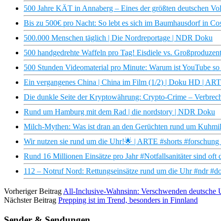
500 Jahre KÄT in Annaberg – Eines der größten deutschen V
Bis zu 500€ pro Nacht: So lebt es sich im Baumhausdorf in Co
500.000 Menschen täglich | Die Nordreportage | NDR Doku
500 handgedrehte Waffeln pro Tag! Eisdiele vs. Großproduzent:
500 Stunden Videomaterial pro Minute: Warum ist YouTube so 
Ein vergangenes China | China im Film (1/2) | Doku HD | AR
Die dunkle Seite der Kryptowährung: Crypto-Crime – Verbrec
Rund um Hamburg mit dem Rad | die nordstory | NDR Doku
Milch-Mythen: Was ist dran an den Gerüchten rund um Kuhmi
Wir nutzen sie rund um die Uhr!🌟 | ARTE #shorts #forschung 
Rund 16 Millionen Einsätze pro Jahr #Notfallsanitäter sind oft 
112 – Notruf Nord: Rettungseinsätze rund um die Uhr #ndr #do
Vorheriger Beitrag
All-Inclusive-Wahnsinn: Verschwenden deutsche U
Nächster Beitrag
Prepping ist im Trend, besonders in Finnland
Sender & Sendungen