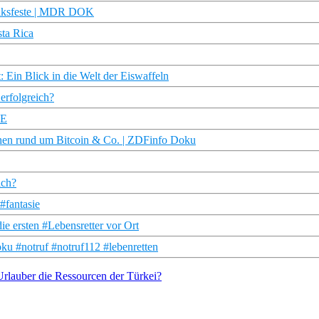
olksfeste | MDR DOK
sta Rica
 Ein Blick in die Welt der Eiswaffeln
erfolgreich?
TE
hen rund um Bitcoin & Co. | ZDFinfo Doku
lch?
#fantasie
die ersten #Lebensretter vor Ort
ku #notruf #notruf112 #lebenretten
rlauber die Ressourcen der Türkei?