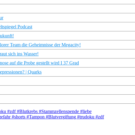
ur
tspiegel Podcast
ukunft!
Plorer Team die Geheimnisse der Megacity!
ut sich ins Wasser!
se auf die Probe gestellt wird I 37 Grad
Depressionen? | Quarks
doku #zdf #Blutkrebs #Stammzellenspende #liebe
efahr #shorts #Tampon #Blutvergiftung #trudoku #zdf