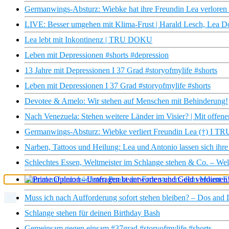
Germanwings-Absturz: Wiebke hat ihre Freundin Lea verloren 
LIVE: Besser umgehen mit Klima-Frust | Harald Lesch, Lea
Lea lebt mit Inkontinenz | TRU DOKU
Leben mit Depressionen #shorts #depression
13 Jahre mit Depressionen I 37 Grad #storyofmylife #shorts
Leben mit Depressionen I 37 Grad #storyofmylife #shorts
Devotee & Amelo: Wir stehen auf Menschen mit Behinderung!
Nach Venezuela: Stehen weitere Länder im Visier? | Mit offe
Germanwings-Absturz: Wiebke verliert Freundin Lea (†) I 
Narben, Tattoos und Heilung: Lea und Antonio lassen sich ihr
Schlechtes Essen, Weltmeister im Schlange stehen & Co. – Wel
Einmal auf dem höchsten Punkt der Erde stehen: dem Mount Ev
Muss ich nach Aufforderung sofort stehen bleiben? – Dos and D
×
Schlange stehen für deinen Birthday Bash
Gemeinsam gegen einsam #37grad #storyofmylife #shorts