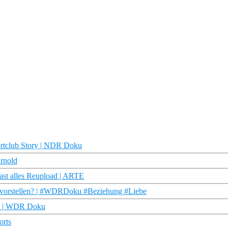
ortclub Story | NDR Doku
Arnold
fast alles Reupload | ARTE
s vorstellen? | #WDRDoku #Beziehung #Liebe
rz | WDR Doku
orts