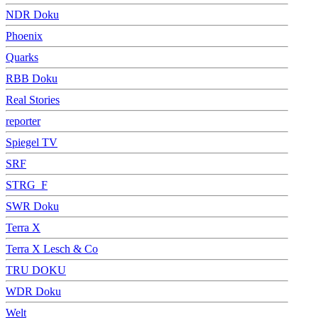
NDR Doku
Phoenix
Quarks
RBB Doku
Real Stories
reporter
Spiegel TV
SRF
STRG_F
SWR Doku
Terra X
Terra X Lesch & Co
TRU DOKU
WDR Doku
Welt