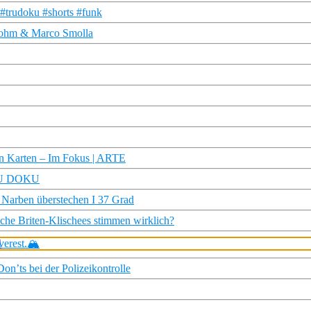
#trudoku #shorts #funk
 Dohm & Marco Smolla
nen Karten – Im Fokus | ARTE
TRU DOKU
e Narben überstechen I 37 Grad
che Briten-Klischees stimmen wirklich?
erest.🏔️
on’ts bei der Polizeikontrolle