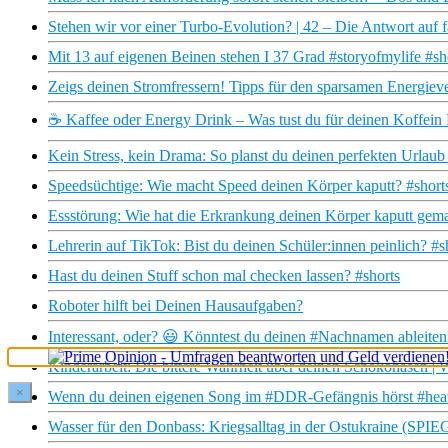
Stehen wir vor einer Turbo-Evolution? | 42 – Die Antwort auf 
Mit 13 auf eigenen Beinen stehen I 37 Grad #storyofmylife #sh
Zeigs deinen Stromfressern! Tipps für den sparsamen Energiev
☕ Kaffee oder Energy Drink – Was tust du für deinen Koffein
Kein Stress, kein Drama: So planst du deinen perfekten Urlaub
Speedsüchtige: Wie macht Speed deinen Körper kaputt? #short
Essstörung: Wie hat die Erkrankung deinen Körper kaputt gema
Lehrerin auf TikTok: Bist du deinen Schüler:innen peinlich? #s
Hast du deinen Stuff schon mal checken lassen? #shorts
Roboter hilft bei Deinen Hausaufgaben?
Interessant, oder? 😃 Könntest du deinen #Nachnamen ableiten
Kinderarbeit: Die bittere Wahrheit über deinen Schokohasen
×
Wenn du deinen eigenen Song im #DDR-Gefängnis hörst #heav
Wasser für den Donbass: Kriegsalltag in der Ostukraine (SP