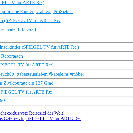
IEGEL TV für ARTE Re:)
perreiche Kinder | Galileo | ProSieben
erin (SPIEGEL TV für ARTE Re:)
tscheidet I 37 Grad
e Inselkinder (SPIEGEL TV für ARTE Re:)
& Reportagen
s (SPIEGEL TV für ARTE Re:)
euch😉! #abenteuerleben #kabeleins #möbel
r Zivilcourage ein I 37 Grad
r | SPIEGEL TV für ARTE Re:
r Sat.1
cht exklusivste Reiseziel der Welt!
aus Österreich | SPIEGEL TV für ARTE Re: