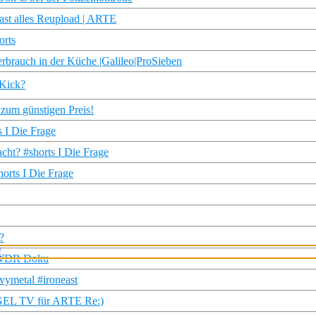
fast alles Reupload | ARTE
orts
erbrauch in der Küche |Galileo|ProSieben
 Kick?
 zum günstigen Preis!
s I Die Frage
cht? #shorts I Die Frage
horts I Die Frage
?
 | WDR Doku
ymetal #ironeast
IEGEL TV für ARTE Re:)