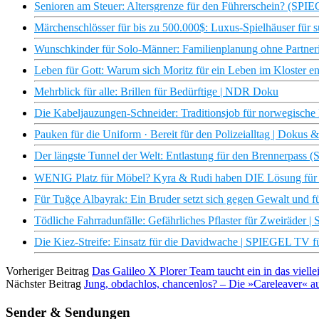
Senioren am Steuer: Altersgrenze für den Führerschein? (SP
Märchenschlösser für bis zu 500.000$: Luxus-Spielhäuser für su
Wunschkinder für Solo-Männer: Familienplanung ohne Partn
Leben für Gott: Warum sich Moritz für ein Leben im Kloster en
Mehrblick für alle: Brillen für Bedürftige | NDR Doku
Die Kabeljauzungen-Schneider: Traditionsjob für norwegisch
Pauken für die Uniform · Bereit für den Polizeialltag | Dokus 
Der längste Tunnel der Welt: Entlastung für den Brennerpas
WENIG Platz für Möbel? Kyra & Rudi haben DIE Lösung für 
Für Tuğçe Albayrak: Ein Bruder setzt sich gegen Gewalt und fü
Tödliche Fahrradunfälle: Gefährliches Pflaster für Zweiräde
Die Kiez-Streife: Einsatz für die Davidwache | SPIEGEL TV fü
Vorheriger Beitrag
Das Galileo X Plorer Team taucht ein in das viellei
Nächster Beitrag
Jung, obdachlos, chancenlos? – Die »Careleaver« 
Sender & Sendungen