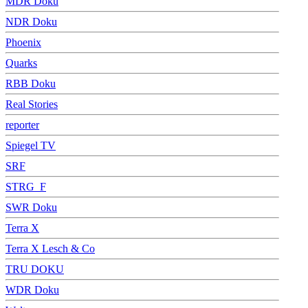
MDR Doku
NDR Doku
Phoenix
Quarks
RBB Doku
Real Stories
reporter
Spiegel TV
SRF
STRG_F
SWR Doku
Terra X
Terra X Lesch & Co
TRU DOKU
WDR Doku