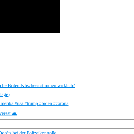
che Briten-Klischees stimmen wirklich?
tage)
#amerika #usa #trump #biden #corona
erest.🏔️
on’ts bei der Polizeikontrolle