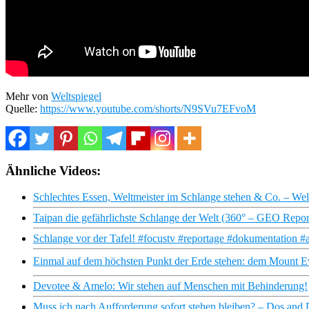
Mehr von
Weltspiegel
Quelle:
https://www.youtube.com/shorts/N9SVu7EFvoM
Ähnliche Videos:
Schlechtes Essen, Weltmeister im Schlange stehen & Co. – Wel
Taipan die gefährlichste Schlange der Welt (360° – GEO Repor
Schlange vor der Tafel! #focustv #reportage #dokumentation 
Einmal auf dem höchsten Punkt der Erde stehen: dem Mount Ev
Devotee & Amelo: Wir stehen auf Menschen mit Behinderung!
Muss ich nach Aufforderung sofort stehen bleiben? – Dos and D