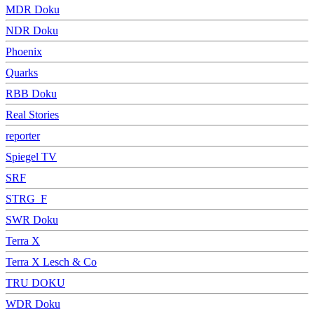
MDR Doku
NDR Doku
Phoenix
Quarks
RBB Doku
Real Stories
reporter
Spiegel TV
SRF
STRG_F
SWR Doku
Terra X
Terra X Lesch & Co
TRU DOKU
WDR Doku