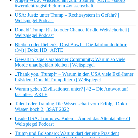
Augen-Wow: Wissenschaft zum Staunen | ARTE #shorts
#wernichtfragtstirbtdumm #wissenschaft
USA: Justiz unter Trump – Rechtssystem in Gefahr? |
Weltspiegel Podcast
Donald Trump: Risiko oder Chance für die Weltsicherheit |
Weltspiegel Podcast
Bleiben oder fliehen? | Dust Bowl – Die Jahrhundertdürre
(3/4) | Doku HD | ARTE
Gewalt in Israels arabischer Community: Warum so viele
Morde unaufgeklärt bleiben | Weltspiegel
„Thank you, Trump!“ – Warum in den USA viele Exil-Iraner
Präsident Donald Trump feiern | Weltspiegel
Warum gehen Zivilisationen unter? | 42 – Die Antwort auf
fast alles | ARTE
Talent oder Training Die Wissenschaft vom Erfolg | Doku
Wissen hoch 2 | 3SAT 2022
Inside USA: Trump vs. Biden – Ändert das Attentat alles? I
Weltspiegel Podcast
Trump und Bolsonaro: Warum darf der eine Präsident