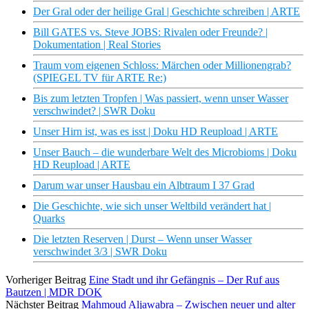
Der Gral oder der heilige Gral | Geschichte schreiben | ARTE
Bill GATES vs. Steve JOBS: Rivalen oder Freunde? |
Dokumentation | Real Stories
Traum vom eigenen Schloss: Märchen oder Millionengrab?
(SPIEGEL TV für ARTE Re:)
Bis zum letzten Tropfen | Was passiert, wenn unser Wasser
verschwindet? | SWR Doku
Unser Hirn ist, was es isst | Doku HD Reupload | ARTE
Unser Bauch – die wunderbare Welt des Microbioms | Doku
HD Reupload | ARTE
Darum war unser Hausbau ein Albtraum I 37 Grad
Die Geschichte, wie sich unser Weltbild verändert hat |
Quarks
Die letzten Reserven | Durst – Wenn unser Wasser
verschwindet 3/3 | SWR Doku
Vorheriger Beitrag
Eine Stadt und ihr Gefängnis – Der Ruf aus
Bautzen | MDR DOK
Nächster Beitrag
Mahmoud Aljawabra – Zwischen neuer und alter