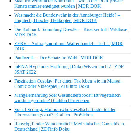
Staatlich verordneter Kunstraub – wie in der DDR private
Kunstsammler enteignet wurden | MDR DOK
Was macht die Bundeswehr in der Annaburger Heide? –
Hightech, Hirsche, Helikopter | MDR DOK
Die Kulinarik-Sammlung Dresden – Knacker trifft Wildhase |
MDR DOK
ZERV – Auftragsmord und Waffenhandel – Teil 1 | MDR
DOK
Paulinzella – Der Schatz im Wald | MDR DOK
mRNA Hype oder Hoffnung | Doku Wissen hoch 2 | ZDF
3SAT 2022
Faszination Cosplay: Für einen Tag leben wie im Manga,
Comic oder Videospiel | ZDFinfo Doku
Mangelernährung oder Gesundheitsboost: Ist vegetarisch
wirklich gesünder? | Galileo | ProSieben
Social-Scoring: Harmonische Gesellschaft oder totaler
Überwachungsstaat? | Galileo | ProSieben
Rauschgift oder Wundermittel? Medizinisches Cannabis in
Deutschland | ZDFinfo Doku