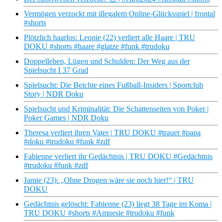
Vermögen verzockt mit illegalem Online-Glücksspiel | frontal
#shorts
Plötzlich haarlos: Leonie (22) verliert alle Haare | TRU
DOKU #shorts #haare #glatze #funk #trudoku
Doppelleben, Lügen und Schulden: Der Weg aus der
Spielsucht I 37 Grad
Spielsucht: Die Beichte eines Fußball-Insiders | Sportclub
Story | NDR Doku
Spielsucht und Kriminalität: Die Schattenseiten von Poker |
Poker Games | NDR Doku
Theresa verliert ihren Vater | TRU DOKU #trauer #papa
#doku #trudoku #funk #zdf
Fabienne verliert ihr Gedächtnis | TRU DOKU #Gedächtnis
#trudoku #funk #zdf
Jamie (23): „Ohne Drogen wäre sie noch hier!“ | TRU
DOKU
Gedächtnis gelöscht: Fabienne (23) liegt 38 Tage im Koma |
TRU DOKU #shorts #Amnesie #trudoku #funk