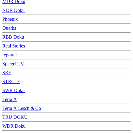
MDR Doku
NDR Doku
Phoenix
Quarks
RBB Doku
Real Stories
reporter
Spiegel TV
SRF
STRG_F
SWR Doku
Terra X
Terra X Lesch & Co
TRU DOKU
WDR Doku