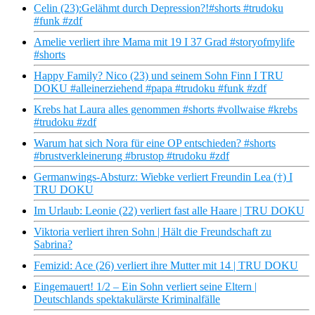
Celin (23):Gelähmt durch Depression?!#shorts #trudoku
#funk #zdf
Amelie verliert ihre Mama mit 19 I 37 Grad #storyofmylife
#shorts
Happy Family? Nico (23) und seinem Sohn Finn I TRU
DOKU #alleinerziehend #papa #trudoku #funk #zdf
Krebs hat Laura alles genommen #shorts #vollwaise #krebs
#trudoku #zdf
Warum hat sich Nora für eine OP entschieden? #shorts
#brustverkleinerung #brustop #trudoku #zdf
Germanwings-Absturz: Wiebke verliert Freundin Lea (†) I
TRU DOKU
Im Urlaub: Leonie (22) verliert fast alle Haare | TRU DOKU
Viktoria verliert ihren Sohn | Hält die Freundschaft zu
Sabrina?
Femizid: Ace (26) verliert ihre Mutter mit 14 | TRU DOKU
Eingemauert! 1/2 – Ein Sohn verliert seine Eltern |
Deutschlands spektakulärste Kriminalfälle