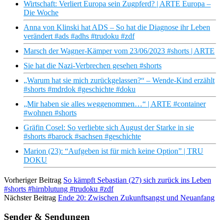
Wirtschaft: Verliert Europa sein Zugpferd? | ARTE Europa –
Die Woche
Anna von Klinski hat ADS – So hat die Diagnose ihr Leben
verändert #ads #adhs #trudoku #zdf
Marsch der Wagner-Kämper vom 23/06/2023 #shorts | ARTE
Sie hat die Nazi-Verbrechen gesehen #shorts
„Warum hat sie mich zurückgelassen?“ – Wende-Kind erzählt
#shorts #mdrdok #geschichte #doku
„Mir haben sie alles weggenommen…“ | ARTE #container
#wohnen #shorts
Gräfin Cosel: So verliebte sich August der Starke in sie
#shorts #barock #sachsen #geschichte
Marion (23): “Aufgeben ist für mich keine Option” | TRU
DOKU
Vorheriger Beitrag
So kämpft Sebastian (27) sich zurück ins Leben
#shorts #hirnblutung #trudoku #zdf
Nächster Beitrag
Ende 20: Zwischen Zukunftsangst und Neuanfang
Sender & Sendungen