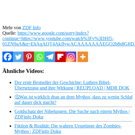
Mehr von
ZDF Info
Quelle:
https://www.google.com/sorry/index?
continue=https://www.youtube.com/watch%3Fv%3DHf5-
01ZN9aA&q=EhAqAQT4AkJIywACAAAAAAAEGO2b8s8GIjDAl7
Ähnliche Videos:
Der erste Bestseller der Geschichte: Luthers Bibel-
Übersetzung und ihre Wirkung | REUPLOAD | MDR DOK
🤔Was ist wirklich dran an dem Mythos, dass zu wenig Schlaf
auf dauer dick macht?
Goldschatz der Nibelungen. Die Suche nach einem Mythos |
ZDFinfo Doku
Fiktion & Realität: Die wahren Ursprünge des Zombies-
Mythos | ZDFinfo Doku