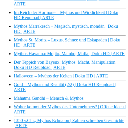
ARTE
Im Reich der Hormone – Mythos und Wirklichkeit | Doku
HD Reupload | ARTE
Mythos Marrakesch – Magisch, mystisch, mondän | Doku
HD | ARTE
Mythos St. Moritz – Luxus, Schnee und Eskapaden | Doku
HD | ARTE
Mythos Havanna: Mojito, Mambo, Mafia | Doku HD | ARTE
Der Teppich von Bayeux: Mythos, Macht, Manipulation |
Doku HD Reupload | ARTE
Halloween – Mythos der Kelten | Doku HD | ARTE
Gold – Mythos und Realität (2/2) | Doku HD Reupload |
ARTE
Mahatma Gandhi – Mensch & Mythos
Woher kommt der Mythos des Unternehmers? | Offene Ideen |
ARTE
1350 v.Chr., Mythos Echnaton | Zahlen schreiben Geschichte
| ARTE