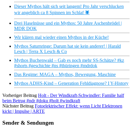
Dieser Mythos hält sich seit langem! Pro Jahr verschlucken
wir angeblich ca 8 Spinnen im Schlaf 🕷
Drei Haselnüsse und ein Mythos: 50 Jahre Aschenbrödel |
MDR DOK
Wir klären mal wieder einen Mythos in der Küche!
Mythos Saturnringe: Darum hat sie kein anderer! | Harald
Lesch | Terra X Lesch & Co
Mythos Buchenwald – Gab es noch mehr SS-Schätze? #kz
#shorts #geschichte #ns #thüringen #mdrdok
Das Regime: MAGA – Mythos, Bewegung, Maschine
Mythos ADHS-Kind – Generation Fehldiagnose? I Y-History
Vorheriger Beitrag
Holt - Der Windkraft-Schwindler: Familie half
beim Betrug #ndr #doku #holt #windkraft
Nächster Beitrag
Fotoelektrischer Effekt: wenn Licht Elektronen
kickt | Impulse | ARTE
Sender & Sendungen