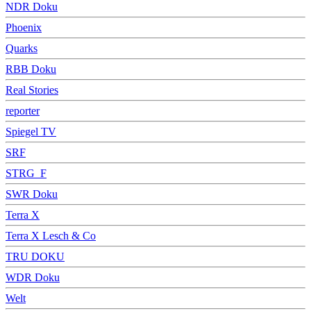
NDR Doku
Phoenix
Quarks
RBB Doku
Real Stories
reporter
Spiegel TV
SRF
STRG_F
SWR Doku
Terra X
Terra X Lesch & Co
TRU DOKU
WDR Doku
Welt