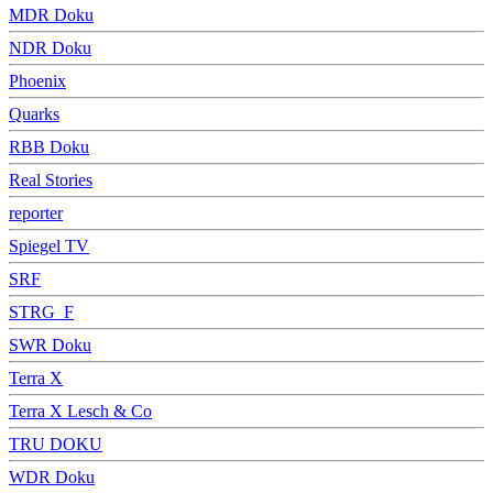
MDR Doku
NDR Doku
Phoenix
Quarks
RBB Doku
Real Stories
reporter
Spiegel TV
SRF
STRG_F
SWR Doku
Terra X
Terra X Lesch & Co
TRU DOKU
WDR Doku