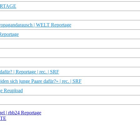
PORTAGE
opagandarausch | WELT Reportage
Reportage
afür? | Reportage | rec. | SRF
en sich junge Paare dafür?» | rec. | SRF
ge Reupload
el | rbb24 Reportage
ARTE