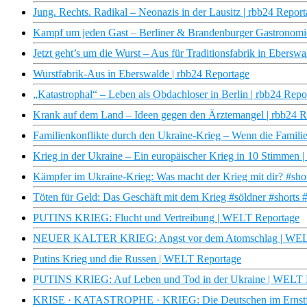
Jung. Rechts. Radikal – Neonazis in der Lausitz | rbb24 Repor
Kampf um jeden Gast – Berliner & Brandenburger Gastronomie 
Jetzt geht’s um die Wurst – Aus für Traditionsfabrik in Ebersw
Wurstfabrik-Aus in Eberswalde | rbb24 Reportage
„Katastrophal“ – Leben als Obdachloser in Berlin | rbb24 Repo
Krank auf dem Land – Ideen gegen den Ärztemangel | rbb24 R
Familienkonflikte durch den Ukraine-Krieg – Wenn die Familie 
Krieg in der Ukraine – Ein europäischer Krieg in 10 Stimme
Kämpfer im Ukraine-Krieg: Was macht der Krieg mit dir? #shor
Töten für Geld: Das Geschäft mit dem Krieg #söldner #shorts 
PUTINS KRIEG: Flucht und Vertreibung | WELT Reportage
NEUER KALTER KRIEG: Angst vor dem Atomschlag | WEL
Putins Krieg und die Russen | WELT Reportage
PUTINS KRIEG: Auf Leben und Tod in der Ukraine | WELT 
KRISE · KATASTROPHE · KRIEG: Die Deutschen im Ernstfa