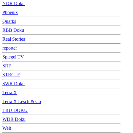
NDR Doku
Phoenix
Quarks
RBB Doku
Real Stories
reporter
Spiegel TV
SRF
STRG_F
SWR Doku
Terra X
Terra X Lesch & Co
TRU DOKU
WDR Doku
Welt