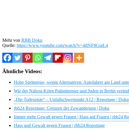
Mehr von
RBB Doku
Quelle:
https://www.youtube.com/watch?v=4tINF8GutL4
Ähnliche Videos:
Hohe Spritpreise, wenig Alternativen: Autofahrer am Land unte
Wie der Nahost-Krieg Palästinenser und Juden in Berlin veränd
„Die Todespiste“ – Unfallschwerpunkt A12 | Reportage | Doku
rbb24 Reportage: Grenzen der Zuwanderung | Doku
Immer mehr Gewalt gegen Frauen | Hass auf Frauen | rbb24 R
Hass und Gewalt gegen Frauen | rbb24 Reportage