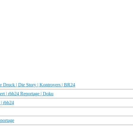
r Druck | Die Story | Kontrovers | BR24
ert | rbb24 Reportage | Doku
 | rbb24
eportage