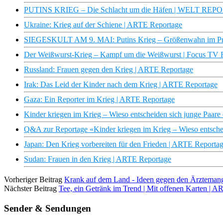
PUTINS KRIEG – Die Schlacht um die Häfen | WELT RE
Ukraine: Krieg auf der Schiene | ARTE Reportage
SIEGESKULT AM 9. MAI: Putins Krieg – Größenwahn im Pr
Der Weißwurst-Krieg – Kampf um die Weißwurst | Focus TV 
Russland: Frauen gegen den Krieg | ARTE Reportage
Irak: Das Leid der Kinder nach dem Krieg | ARTE Reportage
Gaza: Ein Reporter im Krieg | ARTE Reportage
Kinder kriegen im Krieg – Wieso entscheiden sich junge Paare d
Q&A zur Reportage «Kinder kriegen im Krieg – Wieso entscheid
Japan: Den Krieg vorbereiten für den Frieden | ARTE Reporta
Sudan: Frauen in den Krieg | ARTE Reportage
Vorheriger Beitrag
Krank auf dem Land - Ideen gegen den Ärztemang
Nächster Beitrag
Tee, ein Getränk im Trend | Mit offenen Karten | 
Sender & Sendungen