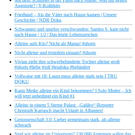
Mit dem Schlüssel in der Faust nach Hause: Was tun gegen
Angstorte? | Y-Kollektiv
Friedland – Als die Väter nach Hause kamen | Unsere
Geschichte | NDR Doku
Schwanger und spurlos verschwunden: Samira S. kam nicht
nach Hause | 1/2 | Das letzte Lebenszeichen
Alleine aufs Klo? Nicht als Mama! #shorts
Nicht alleine und trotzdem einsam? #shorts
Vivian zieht ihre schwerbehinderte Tochter alleine groß
#shorts #liebe #zdf #trudoku #behindert
Vollwaise mit 18: Laura muss alleine stark sein I TRU
DOKU
Kann Meike alleine ein Kind bekommen? I Solo Mutter – Ich
will jetzt unbedingt ein Kind #1
Alleine in einem 5 Sterne Palast: „Galileo“-Reporter
Christoph Karrasch macht Urlaub in Albanien!
Genossenschaft 3.0: Lieber gemeinsam stark, als alleine
schwach
Sind wir alleine im Universum? 130.000 Antennen sollen das