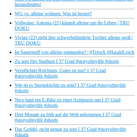
herausfinden!
WG vs. alleine wohnen: Was ist besser?
Vollwaise: Antonia (22) kämpft alleine um ihr Leben | TRU
DOKU
Vivian (22) zieht ihre schwerbehinderte Tochter alleine groß |
TRU DOKU
Ist Sauerstoff von alleine entstanden? | #TerraX #HaraldLesch
Zu arm fürs Studium I 37 Grad #storyofmylife #shorts
Verpflichtet Reichtum, Gutes zu tun? I 37 Grad
#storyofmylife #shorts
Wie ist es Sterneköchin zu sein? I 37 Grad #storyofmylife
#shorts
Nico baut ein E-Bike zu einer Arztpraxis um I 37 Grad
#storyofmylife #shorts
Drei Monate zu früh auf die Welt gekommen I 37 Grad
#storyofmylife #shorts
Das Gefühl, nicht genug zu sein I 37 Grad #storyofmylife
#shorts