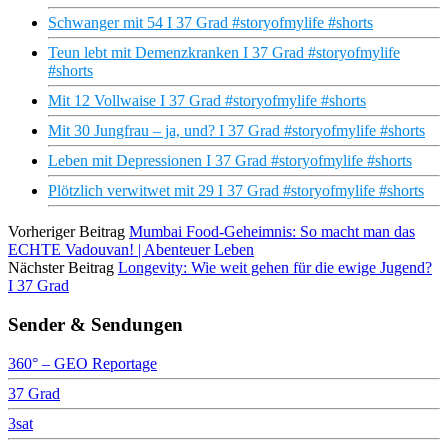
Schwanger mit 54 I 37 Grad #storyofmylife #shorts
Teun lebt mit Demenzkranken I 37 Grad #storyofmylife
#shorts
Mit 12 Vollwaise I 37 Grad #storyofmylife #shorts
Mit 30 Jungfrau – ja, und? I 37 Grad #storyofmylife #shorts
Leben mit Depressionen I 37 Grad #storyofmylife #shorts
Plötzlich verwitwet mit 29 I 37 Grad #storyofmylife #shorts
Vorheriger Beitrag
Mumbai Food-Geheimnis: So macht man das
ECHTE Vadouvan! | Abenteuer Leben
Nächster Beitrag
Longevity: Wie weit gehen für die ewige Jugend?
I 37 Grad
Sender & Sendungen
360° – GEO Reportage
37 Grad
3sat