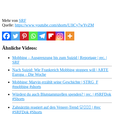
Mehr von
SRF
Quelle:
https://www.youtube.com/shorts/UJiCy7wYvZM
Ähnliche Videos:
Mobbing – Ausgrenzung bis zum Suizid | Reportage | rec. |
SRF
Nach Suizid: Wie Frankreich Mobbing stoppen will | ARTE
Europa – Die Woche
Mobbing: Marvin erzählt seine Geschichte | STRG_F
#mobbing #shorts
Würdest du auch Blutstammzellen spenden? | rec. | #SRFDok
#Shorts
Zahnärztin reagiert auf den Veneer-Trend 🦷👩🏼‍⚕️ | #rec
#SRFDok #Shorts