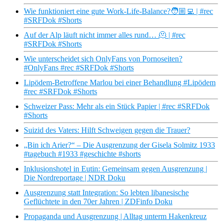
Wie funktioniert eine gute Work-Life-Balance?🧑🏼‍💻 | #rec
#SRFDok #Shorts
Auf der Alp läuft nicht immer alles rund… 🫠 | #rec
#SRFDok #Shorts
Wie unterscheidet sich OnlyFans von Pornoseiten?
#OnlyFans #rec #SRFDok #Shorts
Lipödem-Betroffene Marlou bei einer Behandlung #Lipödem
#rec #SRFDok #Shorts
Schweizer Pass: Mehr als ein Stück Papier | #rec #SRFDok
#Shorts
Suizid des Vaters: Hilft Schweigen gegen die Trauer?
„Bin ich Arier?“ – Die Ausgrenzung der Gisela Solmitz 1933
#tagebuch #1933 #geschichte #shorts
Inklusionshotel in Eutin: Gemeinsam gegen Ausgrenzung |
Die Nordreportage | NDR Doku
Ausgrenzung statt Integration: So lebten libanesische
Geflüchtete in den 70er Jahren | ZDFinfo Doku
Propaganda und Ausgrenzung | Alltag unterm Hakenkreuz