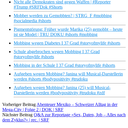
Nicht alle Demokraten sind gegen Waffen | #Reporter
#Trump #SRFDok #Shorts
Mobber werden zu Gemobbten? | STRG_F #mobbing
#socialmedia #shorts
Pigmentstörung: Früher wurde Marika (25) gemobbt – heute
ist sie Model | TRU DOKU #shorts #mobbing
Mobbing wegen Diabetes I 37 Grad #storyofmylife #shorts
Schule abgebrochen wegen Mobbing I 37 Grad
#storyofmylife #shorts
Mobbing in der Schule I 37 Grad #storyofmylife #shorts
Aufgeben wegen Mobbing? Janina will Musical-Darstellerin
werden #shorts #bodypositivity #trudoku
Aufgeben wegen Mobbing? Janina (25) will Musical-
Darstellerin werden #bodypositivity #trudoku #zdf
Vorheriger Beitrag
Abenteuer Mexiko – Schweizer Alltag in der
Mega-City | Folge 2 | DOK | SRF
Nächster Beitrag
Q&A zur Reportage «Sex, Daten, Job – Alles nach
dem Zyklus?» | rec. | SRF