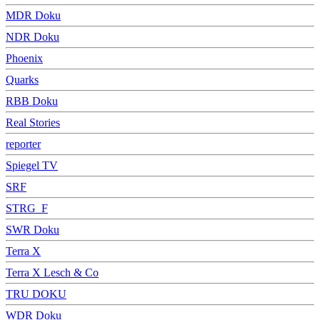
MDR Doku
NDR Doku
Phoenix
Quarks
RBB Doku
Real Stories
reporter
Spiegel TV
SRF
STRG_F
SWR Doku
Terra X
Terra X Lesch & Co
TRU DOKU
WDR Doku