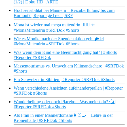
(1/2) | Doku HD | ARTE
Hochsensibilität bei Männern – Reizüberflutung bis zum
Burnout? | Reportage | rec. | SRF
Mona ist wieder mal mega mittendrin 💁🏻‍♀️ ✨|
#MonaMittendrin #SRFDok #Shorts
Wie es Monika nach der Spendenaktion geht 🚞✨|
#MonaMittendrin #SRFDok #Shorts
Was wenn dein Kind eine Beeinträchtigung hat? | #Shorts
#Reporter #SRFDok
Massentourismus vs. Umwelt am Kilimandscharo | #SRFDok
#Shorts
Ein Schweizer in Sibirien | #Reporter #SRFDok #Shorts
Wenn verschiedene Ansichten aufeinanderprallen | #Reporter
#SRFDok #Shorts
Wunderheilung oder doch Placebo – Was meinst du? 🤔 |
#Reporter #SRFDok #Shorts
Als Frau in einer Männerdomäne👩🏻‍🍳 – Lehre in der
Kronenhalle | #SRFDok #Shorts