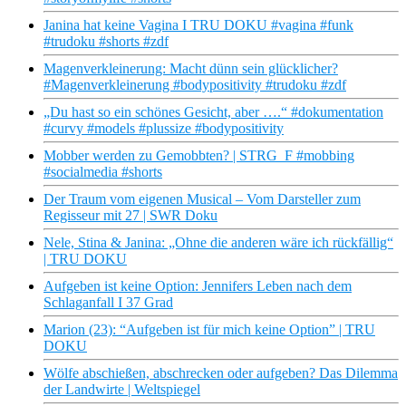
Janina hat keine Vagina I TRU DOKU #vagina #funk
#trudoku #shorts #zdf
Magenverkleinerung: Macht dünn sein glücklicher?
#Magenverkleinerung #bodypositivity #trudoku #zdf
„Du hast so ein schönes Gesicht, aber ….“ #dokumentation
#curvy #models #plussize #bodypositivity
Mobber werden zu Gemobbten? | STRG_F #mobbing
#socialmedia #shorts
Der Traum vom eigenen Musical – Vom Darsteller zum
Regisseur mit 27 | SWR Doku
Nele, Stina & Janina: „Ohne die anderen wäre ich rückfällig“
| TRU DOKU
Aufgeben ist keine Option: Jennifers Leben nach dem
Schlaganfall I 37 Grad
Marion (23): “Aufgeben ist für mich keine Option” | TRU
DOKU
Wölfe abschießen, abschrecken oder aufgeben? Das Dilemma
der Landwirte | Weltspiegel