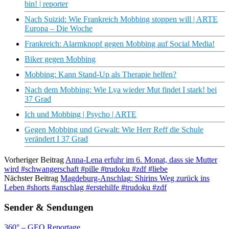
bin! | reporter
Nach Suizid: Wie Frankreich Mobbing stoppen will | ARTE
Europa – Die Woche
Frankreich: Alarmknopf gegen Mobbing auf Social Media!
Biker gegen Mobbing
Mobbing: Kann Stand-Up als Therapie helfen?
Nach dem Mobbing: Wie Lya wieder Mut findet I stark! bei
37 Grad
Ich und Mobbing | Psycho | ARTE
Gegen Mobbing und Gewalt: Wie Herr Reff die Schule
verändert I 37 Grad
Vorheriger Beitrag
Anna-Lena erfuhr im 6. Monat, dass sie Mutter
wird #schwangerschaft #pille #trudoku #zdf #liebe
Nächster Beitrag
Magdeburg-Anschlag: Shirins Weg zurück ins
Leben #shorts #anschlag #erstehilfe #trudoku #zdf
Sender & Sendungen
360° – GEO Reportage