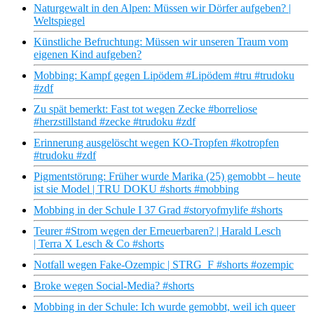
Naturgewalt in den Alpen: Müssen wir Dörfer aufgeben? |
Weltspiegel
Künstliche Befruchtung: Müssen wir unseren Traum vom
eigenen Kind aufgeben?
Mobbing: Kampf gegen Lipödem #Lipödem #tru #trudoku
#zdf
Zu spät bemerkt: Fast tot wegen Zecke #borreliose
#herzstillstand #zecke #trudoku #zdf
Erinnerung ausgelöscht wegen KO-Tropfen #kotropfen
#trudoku #zdf
Pigmentstörung: Früher wurde Marika (25) gemobbt – heute
ist sie Model | TRU DOKU #shorts #mobbing
Mobbing in der Schule I 37 Grad #storyofmylife #shorts
Teurer #Strom wegen der Erneuerbaren? | Harald Lesch
| Terra X Lesch & Co #shorts
Notfall wegen Fake-Ozempic | STRG_F #shorts #ozempic
Broke wegen Social-Media? #shorts
Mobbing in der Schule: Ich wurde gemobbt, weil ich queer