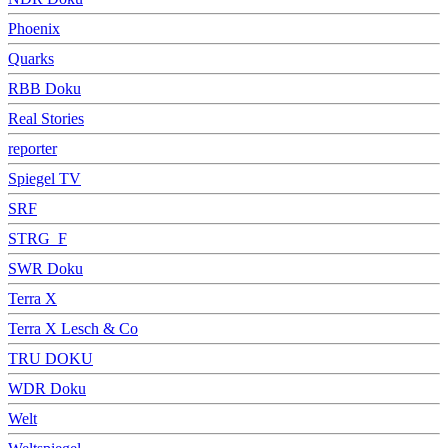
Phoenix
Quarks
RBB Doku
Real Stories
reporter
Spiegel TV
SRF
STRG_F
SWR Doku
Terra X
Terra X Lesch & Co
TRU DOKU
WDR Doku
Welt