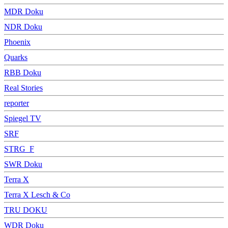
MDR Doku
NDR Doku
Phoenix
Quarks
RBB Doku
Real Stories
reporter
Spiegel TV
SRF
STRG_F
SWR Doku
Terra X
Terra X Lesch & Co
TRU DOKU
WDR Doku