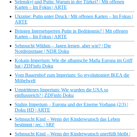
Selenskyj und Putin: Warum in der Türkei? | Mit offenen
Karten – Im Fokus | ARTE
Ukraine: Putin unter Druck | Mit offenen Karten – Im Fokus |
ARTE
Bringen Internetsperren Putin in Bedrängnis? | Mit offenen
Karten – Im Fokus | ARTE
Sehnsucht Wildnis – Jagen lernen, aber wie? | Die
Nordreportage | NDR Doku
Kokain-Imperium: Wie die albanische Mafia Europa im Griff
hat | ZDFinfo Doku
Vom Bauernhof zum Imperium: So revolutioniert IKEA die
Möbelwelt
Umstrittenes Imperium: Wie wurden die USA so
einflussreich? | ZDFinfo Doku
Stalins Imperium – Europa und der Eiserne Vorhang (2/3) |
Doku HD | ARTE
Sehnsucht Kind – Wenn der Kinderwunsch das Leben
bestimmt | rec. | SRF
Sehnsucht Kind – Wenn der Kinderwunsch unerfüllt bleibt |