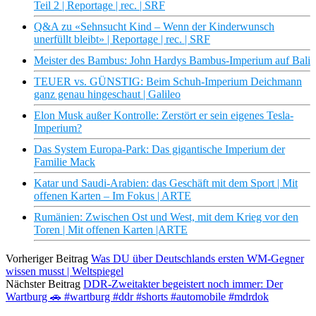
Teil 2 | Reportage | rec. | SRF
Q&A zu «Sehnsucht Kind – Wenn der Kinderwunsch
unerfüllt bleibt» | Reportage | rec. | SRF
Meister des Bambus: John Hardys Bambus-Imperium auf Bali
TEUER vs. GÜNSTIG: Beim Schuh-Imperium Deichmann
ganz genau hingeschaut | Galileo
Elon Musk außer Kontrolle: Zerstört er sein eigenes Tesla-
Imperium?
Das System Europa-Park: Das gigantische Imperium der
Familie Mack
Katar und Saudi-Arabien: das Geschäft mit dem Sport | Mit
offenen Karten – Im Fokus | ARTE
Rumänien: Zwischen Ost und West, mit dem Krieg vor den
Toren | Mit offenen Karten |ARTE
Vorheriger Beitrag
Was DU über Deutschlands ersten WM-Gegner
wissen musst | Weltspiegel
Nächster Beitrag
DDR-Zweitakter begeistert noch immer: Der
Wartburg 🚗 #wartburg #ddr #shorts #automobile #mdrdok