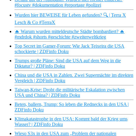
#focustv #dokumentation #reportage #polizei
Wurden hier BEWEISE für Leben gefunden? 🔍 | Terra X
Lesch & Co #TerraX
🔥 Warum wurden mitteldeutsche Städte bombardiert? 🔥
#mdrdok #shorts #geschichte #zweiterweltkrieg
Top Secret im Gamer-Forum: Wie Jack Teixeira die USA
schockierte | ZDFinfo Doku
Trumps große Pläne: Sind die USA auf dem Weg in die
Diktatur? | ZDFinfo Doku
China und die USA in Zahlen. Zwei Supermächte im direkten
Vergleich | ZDFinfo Doku
Taiwan-Krise: Droht die militärische Eskalation zwischen
USA und China? | ZDFinfo Doku
Beten, ballern, Trump: So leben die Rednecks in den USA |
ZDFinfo Doku
Klimakatastrophe in den USA: Kommt bald der Krieg ums
Wasser? | ZDFinfo Doku
Wieso S3x in den USA zum „Problem der nationalen