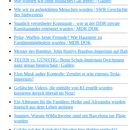
Wie würden wir ohne russisches Gas leben? | Galileo
Wie wir zu aufgeklärten Menschen wurden | SWR Geschichte
des Südwestens
Staatlich verordneter Kunstraub – wie in der DDR private
Kunstsammler enteignet wurden | MDR DOK
Pelze, Waffen, beste Freunde? Wie Haustiere zu
Familienmitgliedern wurden | MDR DOK
Meister des Bambus: John Hardys Bambus-Imperium auf Bali
TEUER vs. GÜNSTIG: Beim Schuh-Imperium Deichmann
ganz genau hingeschaut | Galileo
Elon Musk außer Kontrolle: Zerstört er sein eigenes Tesla-
Imperium?
Gefälschte Videos, die mithilfe von KI erstellt wurden
kursieren derzeit überall im Netz!
Ein Albtraum für die Familien: Heike und Alexandra wurden
tragisch aus dem Leben gerissen
Spanien: Warum Wildschweine rund um Barcelona zur Plage
wurden
Gefahr auf der Autobahn! Wurden hier Hehler entdeckt?