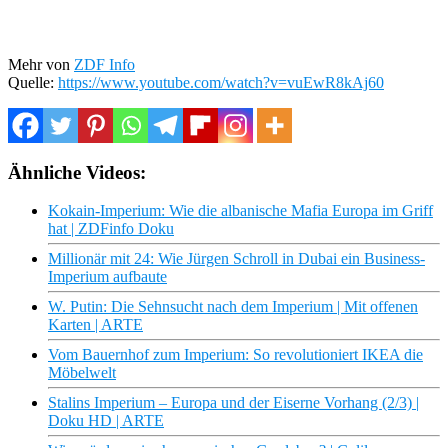
Mehr von
ZDF Info
Quelle:
https://www.youtube.com/watch?v=vuEwR8kAj60
Ähnliche Videos:
Kokain-Imperium: Wie die albanische Mafia Europa im Griff
hat | ZDFinfo Doku
Millionär mit 24: Wie Jürgen Schroll in Dubai ein Business-
Imperium aufbaute
W. Putin: Die Sehnsucht nach dem Imperium | Mit offenen
Karten | ARTE
Vom Bauernhof zum Imperium: So revolutioniert IKEA die
Möbelwelt
Stalins Imperium – Europa und der Eiserne Vorhang (2/3) |
Doku HD | ARTE