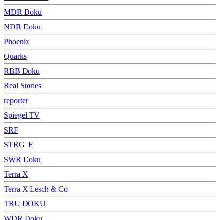
MDR Doku
NDR Doku
Phoenix
Quarks
RBB Doku
Real Stories
reporter
Spiegel TV
SRF
STRG_F
SWR Doku
Terra X
Terra X Lesch & Co
TRU DOKU
WDR Doku