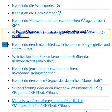
Kennst du die Wolfstunde? 🐺
Kennst du die Loci-Methode🧐
Kennst du Menschen mit unterschiedlichen #Augenfarben?
🤔👀
Wie gut kennst du Oma und Opa wirklich? | Real Talk | Die
Frage
Kennst du den Unterschied zwischen einem Flugbegleiter und
×
einem Purser?
Welche skurrilen Fakten kennst du noch über das
#Oktoberfest #galileo #reel
Kennst du jemanden, der schonmal einen
#Schöhnheitseingriff hatte?
Kennst du den ersten Gegner der deutschen Mannschaft?
Wunderheilung oder doch Placebo – Was meinst du? 🤔 |
#Reporter #SRFDok #Shorts
Mona ist wieder mal mega mittendrin 💁🏻‍♀️ ✨|
#MonaMittendrin #SRFDok #Shorts