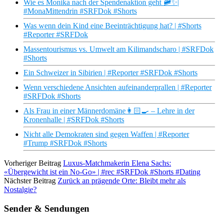
Wie es Monika nach der Spendenaktion geht 🚞✨|
#MonaMittendrin #SRFDok #Shorts
Was wenn dein Kind eine Beeinträchtigung hat? | #Shorts
#Reporter #SRFDok
Massentourismus vs. Umwelt am Kilimandscharo | #SRFDok
#Shorts
Ein Schweizer in Sibirien | #Reporter #SRFDok #Shorts
Wenn verschiedene Ansichten aufeinanderprallen | #Reporter
#SRFDok #Shorts
Als Frau in einer Männerdomäne👩🏻‍🍳 – Lehre in der
Kronenhalle | #SRFDok #Shorts
Nicht alle Demokraten sind gegen Waffen | #Reporter
#Trump #SRFDok #Shorts
Vorheriger Beitrag
Luxus-Matchmakerin Elena Sachs:
«Übergewicht ist ein No-Go» | #rec #SRFDok #Shorts #Dating
Nächster Beitrag
Zurück an prägende Orte: Bleibt mehr als
Nostalgie?
Sender & Sendungen