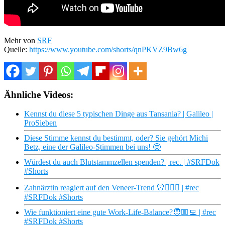
Mehr von
SRF
Quelle:
https://www.youtube.com/shorts/qnPKVZ9Bw6g
Ähnliche Videos:
Kennst du diese 5 typischen Dinge aus Tansania? | Galileo |
ProSieben
Diese Stimme kennst du bestimmt, oder? Sie gehört Michi
Betz, eine der Galileo-Stimmen bei uns! 🤩
Würdest du auch Blutstammzellen spenden? | rec. | #SRFDok
#Shorts
Zahnärztin reagiert auf den Veneer-Trend 🦷👩🏼‍⚕️ | #rec
#SRFDok #Shorts
Wie funktioniert eine gute Work-Life-Balance?🧑🏼‍💻 | #rec
#SRFDok #Shorts