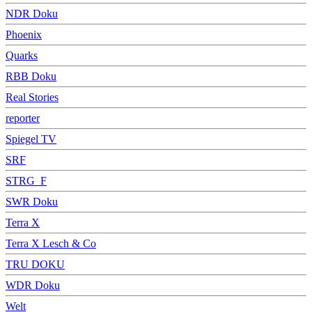
NDR Doku
Phoenix
Quarks
RBB Doku
Real Stories
reporter
Spiegel TV
SRF
STRG_F
SWR Doku
Terra X
Terra X Lesch & Co
TRU DOKU
WDR Doku
Welt