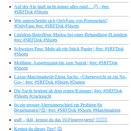
Auf der Alp läuft nicht immer alles rund… 🫠 | #rec
#SRFDok #Shorts
Wie unterscheidet sich OnlyFans von Pornoseiten?
#OnlyFans #rec #SRFDok #Shorts
Lipödem-Betroffene Marlou bei einer Behandlung #Lipödem
#rec #SRFDok #Shorts
Schweizer Pass: Mehr als ein Stück Papier | #rec #SRFDok
#Shorts
Mobbing: Ausgrenzung bis zum Suizid | #rec #SRFDok
#Shorts
Luxus-Matchmakerin Elena Sachs: «Übergewicht ist ein No-
Go» | #rec #SRFDok #Shorts #Dating
Die Sucht beginnt ab dem ersten Konsum | #rec #SRFDok
#Shorts #cracksucht
Ist ein grosser Altersunterschied ein Problem für
Beziehungen?🤔 | #rec #SRFDok #Shorts #Matchmaking
asdf – jklö, kennst du das 10-Fingersystem? ✋🏻🤚🏻
Kennst du dieses Tier? 🤔