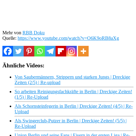
Mehr von
RBB Doku
Quelle:
https://www.youtube.com/watch?v=O6K9oRB8aXg
Ähnliche Videos:
Von Saubermännern, Strippern und starken Jungs | Dreckige
Zeiten (2/5) | Re-upload
So arbeiten Reinigungsfachkräfte in Berlin | Dreckige Zeiten!
(1/5) | Re-Upload
Als Schornsteinfegerin in Berlin | Dreckige Zeiten! (4/5) | Re-
Upload
Als Swingerclub-Putzer in Berlin | Dreckige Zeiten! (5/5) |
Re-Upload
Union Berlin und seine Fans | Eisern in der ersten Liga | Re-