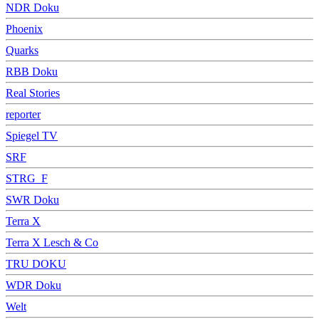
NDR Doku
Phoenix
Quarks
RBB Doku
Real Stories
reporter
Spiegel TV
SRF
STRG_F
SWR Doku
Terra X
Terra X Lesch & Co
TRU DOKU
WDR Doku
Welt