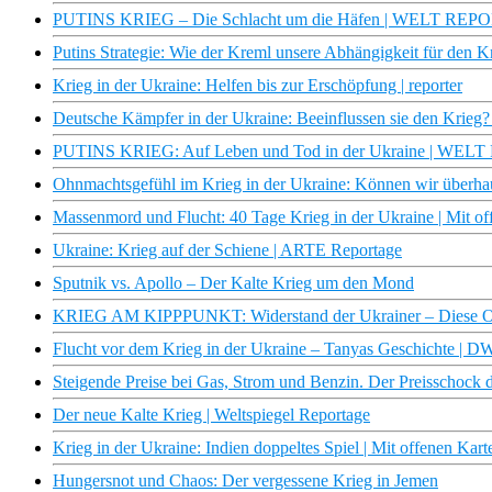
PUTINS KRIEG – Die Schlacht um die Häfen | WELT RE
Putins Strategie: Wie der Kreml unsere Abhängigkeit für den Kri
Krieg in der Ukraine: Helfen bis zur Erschöpfung | reporter
Deutsche Kämpfer in der Ukraine: Beeinflussen sie den Krie
PUTINS KRIEG: Auf Leben und Tod in der Ukraine | WELT 
Ohnmachtsgefühl im Krieg in der Ukraine: Können wir überhau
Massenmord und Flucht: 40 Tage Krieg in der Ukraine | Mit o
Ukraine: Krieg auf der Schiene | ARTE Reportage
Sputnik vs. Apollo – Der Kalte Krieg um den Mond
KRIEG AM KIPPPUNKT: Widerstand der Ukrainer – Diese Opt
Flucht vor dem Krieg in der Ukraine – Tanyas Geschichte | 
Steigende Preise bei Gas, Strom und Benzin. Der Preisschock
Der neue Kalte Krieg | Weltspiegel Reportage
Krieg in der Ukraine: Indien doppeltes Spiel | Mit offenen Ka
Hungersnot und Chaos: Der vergessene Krieg in Jemen