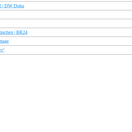
/2 | DW Doku
 München | BR24
tage
rs“