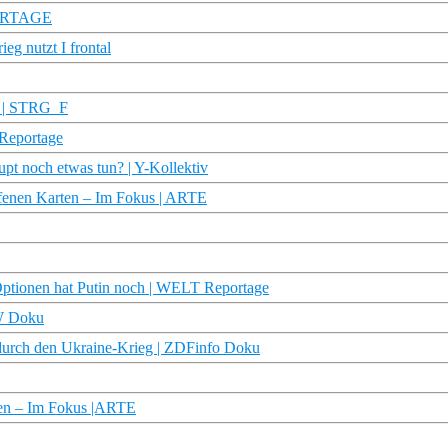
PORTAGE
eg nutzt I frontal
g? | STRG_F
Reportage
pt noch etwas tun? | Y-Kollektiv
ffenen Karten – Im Fokus | ARTE
ionen hat Putin noch | WELT Reportage
DW Doku
 durch den Ukraine-Krieg | ZDFinfo Doku
rten – Im Fokus |ARTE