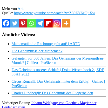
Mehr von
Arte
Quelle:
https://www.youtube.com/watch?v=Z80ZY6xQuXw
Ähnliche Videos:
Mathematik: die Rechnung geht auf! | ARTE
Die Geheimnisse der Mathematik
Gefangen vor 300 Jahren: Das Geheimnis der Meerjungfrau-
Mumie? | Galileo | ProSieben
Das Geheimnis unseres Schlafs | Doku Wissen hoch 2 | ZDF
3SAT 2022
Circus Roncalli: Das Geheimnis hinter dem Erfolg! | Galileo |
ProSieben
Charles Lindbergh: Das Geheimnis des Fliegerhelden
Vorheriger Beitrag
Johann Wolfgang von Goethe - Magier der
Leidenschaften