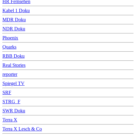
HR Fernsehen
Kabel 1 Doku
MDR Doku
NDR Doku
Phoenix
Quarks
RBB Doku
Real Stories
reporter
Spiegel TV
SRF
STRG_F
SWR Doku
Terra X
Terra X Lesch & Co