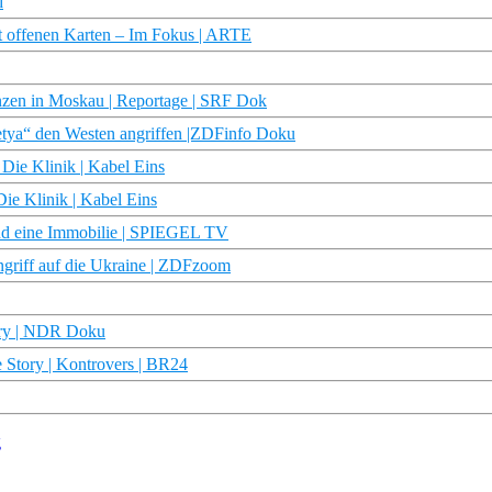
d
t offenen Karten – Im Fokus | ARTE
ranzen in Moskau | Reportage | SRF Dok
Petya“ den Westen angriffen |ZDFinfo Doku
 Die Klinik | Kabel Eins
ie Klinik | Kabel Eins
und eine Immobilie | SPIEGEL TV
ngriff auf die Ukraine | ZDFzoom
ory | NDR Doku
e Story | Kontrovers | BR24
g