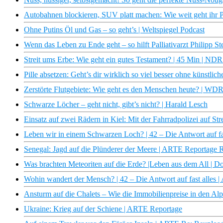
Autobahnen blockieren, SUV platt machen: Wie weit geht ihr 
Ohne Putins Öl und Gas – so geht’s | Weltspiegel Podcast
Wenn das Leben zu Ende geht – so hilft Palliativarzt Philipp S
Streit ums Erbe: Wie geht ein gutes Testament? | 45 Min | ND
Pille absetzen: Geht’s dir wirklich so viel besser ohne künstli
Zerstörte Flutgebiete: Wie geht es den Menschen heute? | W
Schwarze Löcher – geht nicht, gibt’s nicht? | Harald Lesch
Einsatz auf zwei Rädern in Kiel: Mit der Fahrradpolizei auf S
Leben wir in einem Schwarzen Loch? | 42 – Die Antwort auf fa
Senegal: Jagd auf die Plünderer der Meere | ARTE Reportage 
Was brachten Meteoriten auf die Erde? |Leben aus dem All |
Wohin wandert der Mensch? | 42 – Die Antwort auf fast alles 
Ansturm auf die Chalets – Wie die Immobilienpreise in den Al
Ukraine: Krieg auf der Schiene | ARTE Reportage