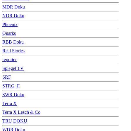
MDR Doku
NDR Doku
Phoenix
Quarks
RBB Doku
Real Stories
reporter
Spiegel TV
SRF
STRG_F
SWR Doku
Terra X
Terra X Lesch & Co
TRU DOKU
WDR Doku