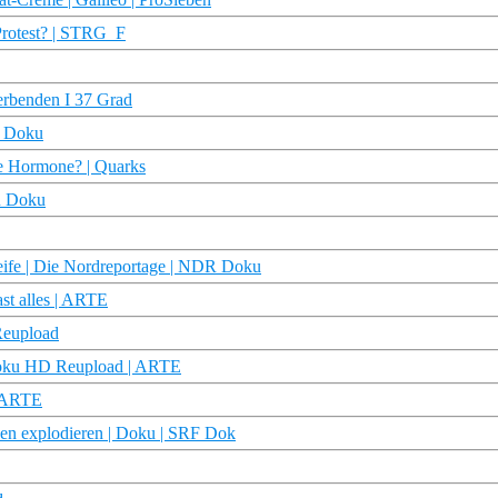
Protest? | STRG_F
terbenden I 37 Grad
R Doku
che Hormone? | Quarks
DR Doku
treife | Die Nordreportage | NDR Doku
st alles | ARTE
Reupload
 Doku HD Reupload | ARTE
| ARTE
pen explodieren | Doku | SRF Dok