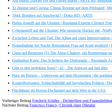
Auf einem Trawler vor den Färöer-Inseln | ARTE Re: Reuploa
Xi Jinping und Corona: Chinas Regime auf dem Prüfstand | Mi
1944: Bomben auf Auschwitz? | Doku HD | ARTE
Putins Angriff auf die Ukraine | Russland-Experte Christof F
Cyberangriff auf die Ukraine: Wie russische Hacker mit „Not
Zwischen Leben und Tod: Der Alltag auf einer Intensivstation |
Notaufnahme bei Nacht: Betrunkene Frau auf Kopf gestürzt! | D
Clans auf Beutezug (5): Die Abou-Chakers, ein Rentnerpaar 
Endstation Krieg: Das Scheitern der Diplomatie – Russlands A
Gibt es den perfekten Song? | 42 – Die Antwort auf fast alles
Harz im Herzen – Unterwegs auf dem Hexenstieg | die nordst
Kontrollversagen: Schlachtabfälle auf bayerischen Feldern | Di
Flüchtlinge im Horror-Dschungel auf dem Weg in die USA
Vorheriger Beitrag
Friedrich Schiller - Dichterfürst und Frauenlieblin
Nächster Beitrag
Francisco Franco | Chronik einer Diktatur