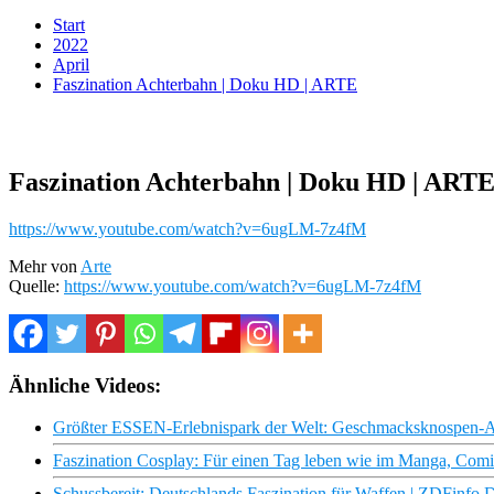
Start
2022
April
Faszination Achterbahn | Doku HD | ARTE
Faszination Achterbahn | Doku HD | ART
https://www.youtube.com/watch?v=6ugLM-7z4fM
Mehr von
Arte
Quelle:
https://www.youtube.com/watch?v=6ugLM-7z4fM
Ähnliche Videos:
Größter ESSEN-Erlebnispark der Welt: Geschmacksknospen-Ac
Faszination Cosplay: Für einen Tag leben wie im Manga, Com
Schussbereit: Deutschlands Faszination für Waffen | ZDFinfo