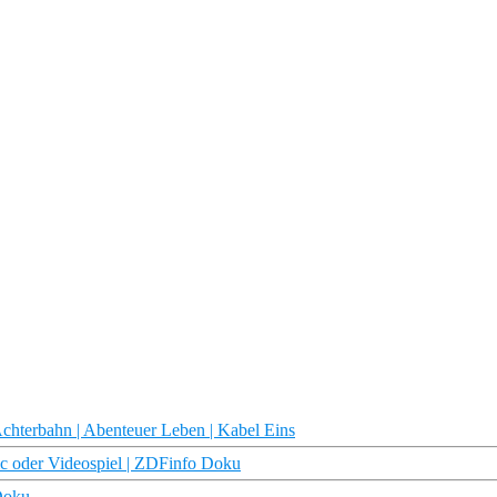
E
hterbahn | Abenteuer Leben | Kabel Eins
ic oder Videospiel | ZDFinfo Doku
 Doku