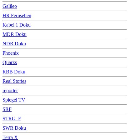
Galileo
HR Fernsehen
Kabel 1 Doku
MDR Doku
NDR Doku
Phoenix
Quarks
RBB Doku
Real Stories
reporter
Spiegel TV
SRF
STRG_F
SWR Doku
Terra X