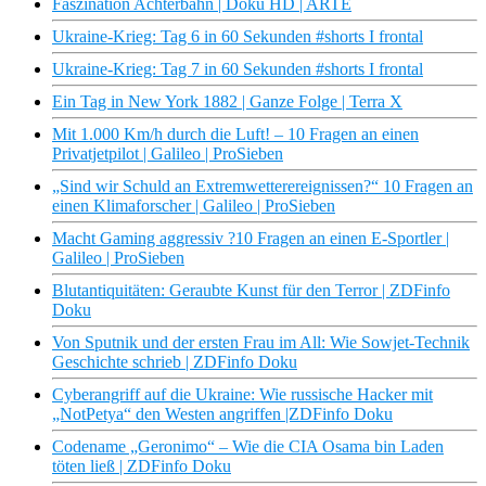
Faszination Achterbahn | Doku HD | ARTE
Ukraine-Krieg: Tag 6 in 60 Sekunden #shorts I frontal
Ukraine-Krieg: Tag 7 in 60 Sekunden #shorts I frontal
Ein Tag in New York 1882 | Ganze Folge | Terra X
Mit 1.000 Km/h durch die Luft! – 10 Fragen an einen
Privatjetpilot | Galileo | ProSieben
„Sind wir Schuld an Extremwetterereignissen?“ 10 Fragen an
einen Klimaforscher | Galileo | ProSieben
Macht Gaming aggressiv ?10 Fragen an einen E-Sportler |
Galileo | ProSieben
Blutantiquitäten: Geraubte Kunst für den Terror | ZDFinfo
Doku
Von Sputnik und der ersten Frau im All: Wie Sowjet-Technik
Geschichte schrieb | ZDFinfo Doku
Cyberangriff auf die Ukraine: Wie russische Hacker mit
„NotPetya“ den Westen angriffen |ZDFinfo Doku
Codename „Geronimo“ – Wie die CIA Osama bin Laden
töten ließ | ZDFinfo Doku