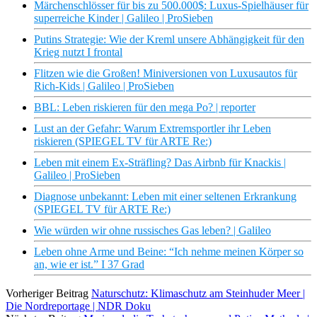
Märchenschlösser für bis zu 500.000$: Luxus-Spielhäuser für
superreiche Kinder | Galileo | ProSieben
Putins Strategie: Wie der Kreml unsere Abhängigkeit für den
Krieg nutzt I frontal
Flitzen wie die Großen! Miniversionen von Luxusautos für
Rich-Kids | Galileo | ProSieben
BBL: Leben riskieren für den mega Po? | reporter
Lust an der Gefahr: Warum Extremsportler ihr Leben
riskieren (SPIEGEL TV für ARTE Re:)
Leben mit einem Ex-Sträfling? Das Airbnb für Knackis |
Galileo | ProSieben
Diagnose unbekannt: Leben mit einer seltenen Erkrankung
(SPIEGEL TV für ARTE Re:)
Wie würden wir ohne russisches Gas leben? | Galileo
Leben ohne Arme und Beine: “Ich nehme meinen Körper so
an, wie er ist.” I 37 Grad
Vorheriger Beitrag
Naturschutz: Klimaschutz am Steinhuder Meer |
Die Nordreportage | NDR Doku