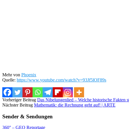
Mehr von
Phoenix
Quelle:
https://www.youtube.com/watch?v=93Jf5lOF89s
Vorheriger Beitrag
Das Nibelungenlied – Welche historische Fakten s
Nächster Beitrag
Mathematik: die Rechnung geht auf! | ARTE
Sender & Sendungen
360° – GEO Reportage