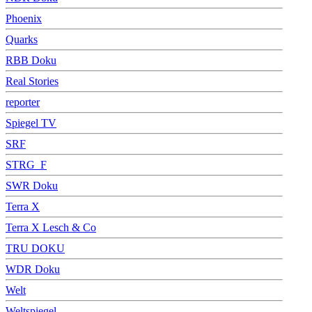
Phoenix
Quarks
RBB Doku
Real Stories
reporter
Spiegel TV
SRF
STRG_F
SWR Doku
Terra X
Terra X Lesch & Co
TRU DOKU
WDR Doku
Welt
Weltspiegel