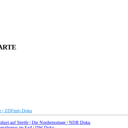
| ARTE
ie | ZDFinfo Doku
olizei auf Streife | Die Nordreportage | NDR Doku
ournalismus im Exil | DW Doku