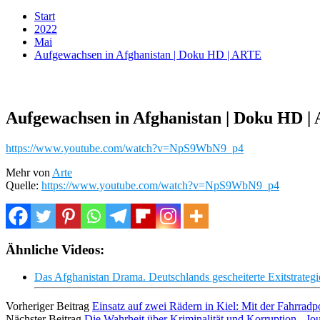
Start
2022
Mai
Aufgewachsen in Afghanistan | Doku HD | ARTE
Aufgewachsen in Afghanistan | Doku HD 
https://www.youtube.com/watch?v=NpS9WbN9_p4
Mehr von
Arte
Quelle:
https://www.youtube.com/watch?v=NpS9WbN9_p4
Ähnliche Videos:
Das Afghanistan Drama. Deutschlands gescheiterte Exitstrateg
Vorheriger Beitrag
Einsatz auf zwei Rädern in Kiel: Mit der Fahrradp
Nächster Beitrag
Die Wahrheit über Kriminalität und Korruption - J