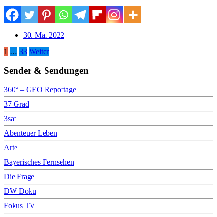
30. Mai 2022
Seitennummerierung
1
…
33
Weiter
der
Sender & Sendungen
Beiträge
360° – GEO Reportage
37 Grad
3sat
Abenteuer Leben
Arte
Bayerisches Fernsehen
Die Frage
DW Doku
Fokus TV