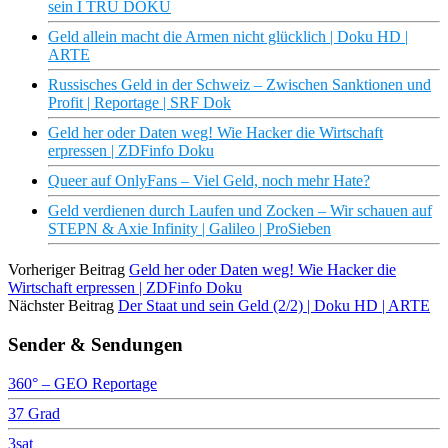
sein I TRU DOKU
Geld allein macht die Armen nicht glücklich | Doku HD |
ARTE
Russisches Geld in der Schweiz – Zwischen Sanktionen und
Profit | Reportage | SRF Dok
Geld her oder Daten weg! Wie Hacker die Wirtschaft
erpressen | ZDFinfo Doku
Queer auf OnlyFans – Viel Geld, noch mehr Hate?
Geld verdienen durch Laufen und Zocken – Wir schauen auf
STEPN & Axie Infinity | Galileo | ProSieben
Vorheriger Beitrag
Geld her oder Daten weg! Wie Hacker die
Wirtschaft erpressen | ZDFinfo Doku
Nächster Beitrag
Der Staat und sein Geld (2/2) | Doku HD | ARTE
Sender & Sendungen
360° – GEO Reportage
37 Grad
3sat