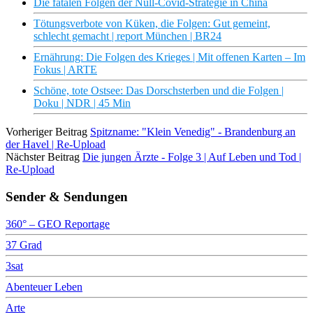
Die fatalen Folgen der Null-Covid-Strategie in China
Tötungsverbote von Küken, die Folgen: Gut gemeint,
schlecht gemacht | report München | BR24
Ernährung: Die Folgen des Krieges | Mit offenen Karten – Im
Fokus | ARTE
Schöne, tote Ostsee: Das Dorschsterben und die Folgen |
Doku | NDR | 45 Min
Vorheriger Beitrag
Spitzname: "Klein Venedig" - Brandenburg an
der Havel | Re-Upload
Nächster Beitrag
Die jungen Ärzte - Folge 3 | Auf Leben und Tod |
Re-Upload
Sender & Sendungen
360° – GEO Reportage
37 Grad
3sat
Abenteuer Leben
Arte