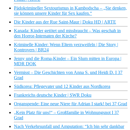
Pädokrimineller Sextourismus in Kambodscha – „Sie denken,
sie können unsere Kinder für Sex kaufen.“
Die Kinder aus der Rue Saint-Maur | Doku HD | ARTE
Kanada: Kinder getötet und missbraucht – Was geschah in
den Horror-Internaten der Kirche?
Kriminelle Kinder: Wenn Eltern verzweifeln | Die Story |
Kontrovers | BR24
Jenny und die Roma-Kinder – Ein Slum mitten in Europa |
MDR DOK
Vermisst – Die Geschichten von Anna S. und Heidi D. I 37
Grad
Südkorea: Pflegevater und 12 Kinder aus Nordkorea
Frankreichs deutsche Kinder | SWR Doku
Organspende: Eine neue Niere für Adrian I stark! bei 37 Grad
„Kein Platz für uns!“ – Großfamilie in Wohnungsnot I 37
Grad
Nach Verkehrsunfall und Amputation: “Ich bin sehr dankbar