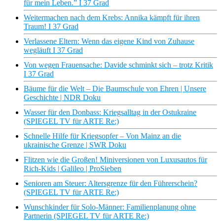
für mein Leben.” I 37 Grad
Weitermachen nach dem Krebs: Annika kämpft für ihren
Traum! I 37 Grad
Verlassene Eltern: Wenn das eigene Kind von Zuhause
wegläuft I 37 Grad
Von wegen Frauensache: Davide schminkt sich – trotz Kritik
I 37 Grad
Bäume für die Welt – Die Baumschule von Ehren | Unsere
Geschichte | NDR Doku
Wasser für den Donbass: Kriegsalltag in der Ostukraine
(SPIEGEL TV für ARTE Re:)
Schnelle Hilfe für Kriegsopfer – Von Mainz an die
ukrainische Grenze | SWR Doku
Flitzen wie die Großen! Miniversionen von Luxusautos für
Rich-Kids | Galileo | ProSieben
Senioren am Steuer: Altersgrenze für den Führerschein?
(SPIEGEL TV für ARTE Re:)
Wunschkinder für Solo-Männer: Familienplanung ohne
Partnerin (SPIEGEL TV für ARTE Re:)