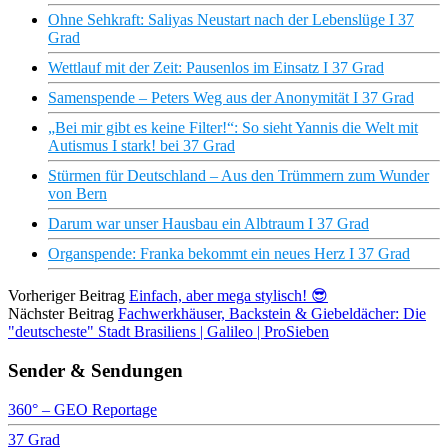
Ohne Sehkraft: Saliyas Neustart nach der Lebenslüge I 37
Grad
Wettlauf mit der Zeit: Pausenlos im Einsatz I 37 Grad
Samenspende – Peters Weg aus der Anonymität I 37 Grad
„Bei mir gibt es keine Filter!“: So sieht Yannis die Welt mit
Autismus I stark! bei 37 Grad
Stürmen für Deutschland – Aus den Trümmern zum Wunder
von Bern
Darum war unser Hausbau ein Albtraum I 37 Grad
Organspende: Franka bekommt ein neues Herz I 37 Grad
Vorheriger Beitrag
Einfach, aber mega stylisch! 😎
Nächster Beitrag
Fachwerkhäuser, Backstein & Giebeldächer: Die
"deutscheste" Stadt Brasiliens | Galileo | ProSieben
Sender & Sendungen
360° – GEO Reportage
37 Grad