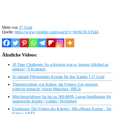
Mehr von
37 Grad
Quelle:
https://www.youtube.com/watch?v=Wrj6UKXYkkI
Ähnliche Videos:
30 Tage Challenge: So schwierig war es, keinen Alkohol zu
trinken! | Y-Kollektiv
So kämpft Pflegemutter Kerstin für ihre Kinder I 37 Grad
Tötungsverbote von Küken, die Folgen: Gut gemeint,
schlecht gemacht | report München | BR24
Märchenschlösser für bis zu 500.000$: Luxus-Spielhäuser für
superreiche Kinder | Galileo | ProSieben
Ernährung: Die Folgen des Krieges | Mit offenen Karten – Im
Fokus | ARTE