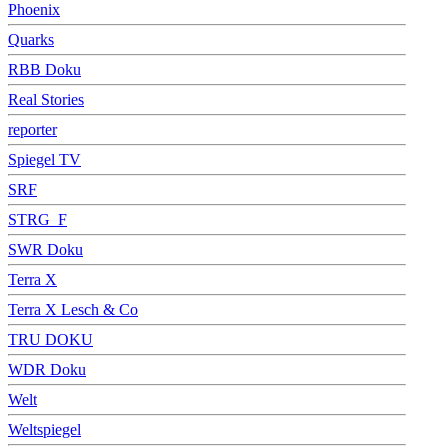
Phoenix
Quarks
RBB Doku
Real Stories
reporter
Spiegel TV
SRF
STRG_F
SWR Doku
Terra X
Terra X Lesch & Co
TRU DOKU
WDR Doku
Welt
Weltspiegel