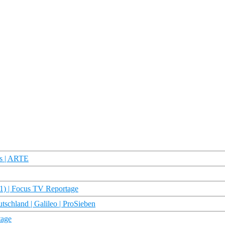
rs | ARTE
01) | Focus TV Reportage
schland | Galileo | ProSieben
tage