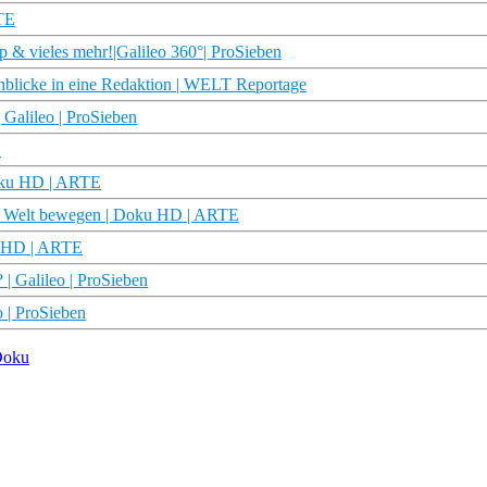
RTE
p & vieles mehr!|Galileo 360°| ProSieben
cke in eine Redaktion | WELT Reportage
| Galileo | ProSieben
E
Doku HD | ARTE
ie Welt bewegen | Doku HD | ARTE
u HD | ARTE
 | Galileo | ProSieben
o | ProSieben
 Doku