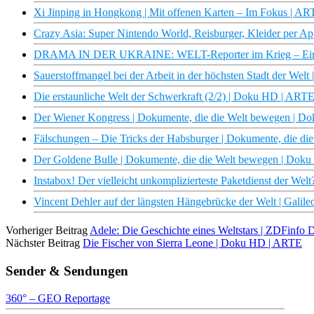
Xi Jinping in Hongkong | Mit offenen Karten – Im Fokus | A
Crazy Asia: Super Nintendo World, Reisburger, Kleider per Ap
DRAMA IN DER UKRAINE: WELT-Reporter im Krieg – Einbli
Sauerstoffmangel bei der Arbeit in der höchsten Stadt der Welt 
Die erstaunliche Welt der Schwerkraft (2/2) | Doku HD | ART
Der Wiener Kongress | Dokumente, die die Welt bewegen | 
Fälschungen – Die Tricks der Habsburger | Dokumente, die d
Der Goldene Bulle | Dokumente, die die Welt bewegen | Dok
Instabox! Der vielleicht unkomplizierteste Paketdienst der Welt?
Vincent Dehler auf der längsten Hängebrücke der Welt | Galile
Vorheriger Beitrag
Adele: Die Geschichte eines Weltstars | ZDFinfo
Nächster Beitrag
Die Fischer von Sierra Leone | Doku HD | ARTE
Sender & Sendungen
360° – GEO Reportage