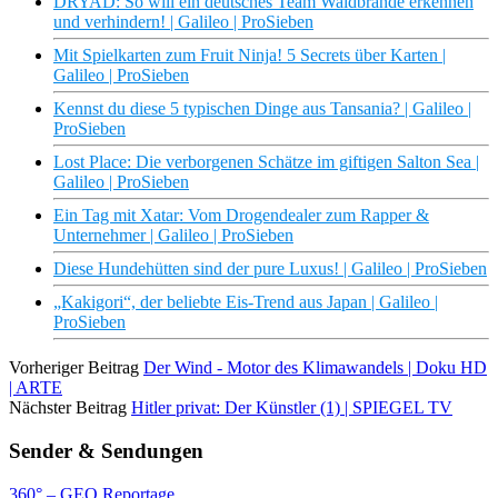
DRYAD: So will ein deutsches Team Waldbrände erkennen
und verhindern! | Galileo | ProSieben
Mit Spielkarten zum Fruit Ninja! 5 Secrets über Karten |
Galileo | ProSieben
Kennst du diese 5 typischen Dinge aus Tansania? | Galileo |
ProSieben
Lost Place: Die verborgenen Schätze im giftigen Salton Sea |
Galileo | ProSieben
Ein Tag mit Xatar: Vom Drogendealer zum Rapper &
Unternehmer | Galileo | ProSieben
Diese Hundehütten sind der pure Luxus! | Galileo | ProSieben
„Kakigori“, der beliebte Eis-Trend aus Japan | Galileo |
ProSieben
Vorheriger Beitrag
Der Wind - Motor des Klimawandels | Doku HD
| ARTE
Nächster Beitrag
Hitler privat: Der Künstler (1) | SPIEGEL TV
Sender & Sendungen
360° – GEO Reportage