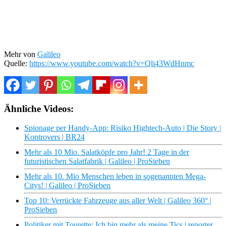
Mehr von
Galileo
Quelle:
https://www.youtube.com/watch?v=Qli43WdHnmc
Ähnliche Videos:
Spionage per Handy-App: Risiko Hightech-Auto | Die Story |
Kontrovers | BR24
Mehr als 10 Mio. Salatköpfe pro Jahr! 2 Tage in der
futuristischen Salatfabrik | Galileo | ProSieben
Mehr als 10. Mio Menschen leben in sogenannten Mega-
Citys! | Galileo | ProSieben
Top 10: Verrückte Fahrzeuge aus aller Welt | Galileo 360° |
ProSieben
Politiker mit Tourette: Ich bin mehr als meine Tics | reporter