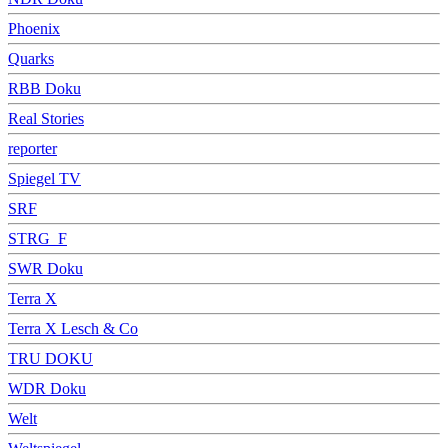
Phoenix
Quarks
RBB Doku
Real Stories
reporter
Spiegel TV
SRF
STRG_F
SWR Doku
Terra X
Terra X Lesch & Co
TRU DOKU
WDR Doku
Welt