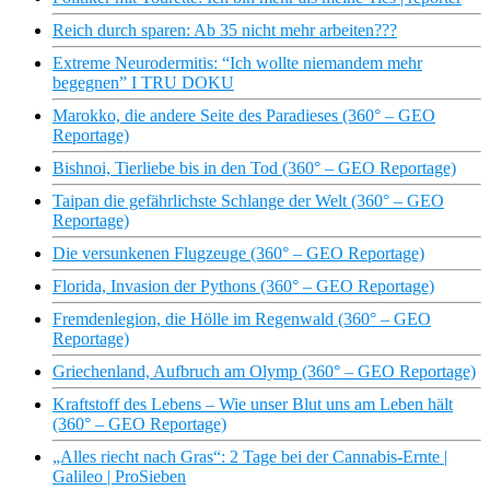
Reich durch sparen: Ab 35 nicht mehr arbeiten???
Extreme Neurodermitis: “Ich wollte niemandem mehr
begegnen” I TRU DOKU
Marokko, die andere Seite des Paradieses (360° – GEO
Reportage)
Bishnoi, Tierliebe bis in den Tod (360° – GEO Reportage)
Taipan die gefährlichste Schlange der Welt (360° – GEO
Reportage)
Die versunkenen Flugzeuge (360° – GEO Reportage)
Florida, Invasion der Pythons (360° – GEO Reportage)
Fremdenlegion, die Hölle im Regenwald (360° – GEO
Reportage)
Griechenland, Aufbruch am Olymp (360° – GEO Reportage)
Kraftstoff des Lebens – Wie unser Blut uns am Leben hält
(360° – GEO Reportage)
„Alles riecht nach Gras“: 2 Tage bei der Cannabis-Ernte |
Galileo | ProSieben