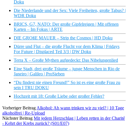
Doku
Die Niederlande und der Sex: Viele Freiheiten, große Tabus? |
WDR Doku
BRICS, G7, NATO: Der große Gipfelreigen | Mit offenen
Karten – Im Fokus | ARTE
DIE GROßE MAUER – Strip the Cosmos | HD Doku
Dürre und Flut – die große Flucht vor dem Klima | Fridays
For Future | Displaced Teil 3/3 | DW Doku
Terra X – Große Mythen aufgedeckt: Das Nibelungenlied
Eine Stadt, drei große Träume – junge Menschen in Rio de
Janeiro | Galileo | ProSieben
“Du findest nie einen Freund!” So ist es eine große Frau zu
sein I TRU DOKU
Hochzeit mit 18: Große Liebe oder großer Fehler?
Vorheriger Beitrag
Alkohol: Ab wann trinken wir zu viel? | 10 Tage
alkoholfrei | Re-Upload
Nächster Beitrag
Mit jedem Herzschlag | Leben retten in der Charité
- Kehrt der Krebs zurück? (S01/E07)