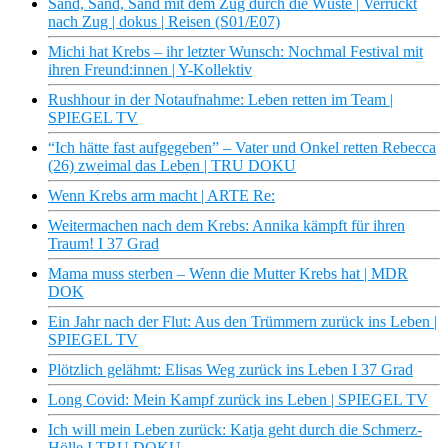
Sand, Sand, Sand mit dem Zug durch die Wüste | Verrückt
nach Zug | dokus | Reisen (S01/E07)
Michi hat Krebs – ihr letzter Wunsch: Nochmal Festival mit
ihren Freund:innen | Y-Kollektiv
Rushhour in der Notaufnahme: Leben retten im Team |
SPIEGEL TV
“Ich hätte fast aufgegeben” – Vater und Onkel retten Rebecca
(26) zweimal das Leben | TRU DOKU
Wenn Krebs arm macht | ARTE Re:
Weitermachen nach dem Krebs: Annika kämpft für ihren
Traum! I 37 Grad
Mama muss sterben – Wenn die Mutter Krebs hat | MDR
DOK
Ein Jahr nach der Flut: Aus den Trümmern zurück ins Leben |
SPIEGEL TV
Plötzlich gelähmt: Elisas Weg zurück ins Leben I 37 Grad
Long Covid: Mein Kampf zurück ins Leben | SPIEGEL TV
Ich will mein Leben zurück: Katja geht durch die Schmerz-
Hölle I TRU DOKU