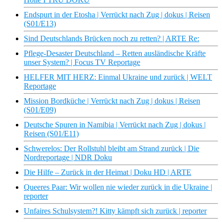
Endspurt in der Etosha | Verrückt nach Zug | dokus | Reisen
(S01/E13)
Sind Deutschlands Brücken noch zu retten? | ARTE Re:
Pflege-Desaster Deutschland – Retten ausländische Kräfte
unser System? | Focus TV Reportage
HELFER MIT HERZ: Einmal Ukraine und zurück | WELT
Reportage
Mission Bordküche | Verrückt nach Zug | dokus | Reisen
(S01/E09)
Deutsche Spuren in Namibia | Verrückt nach Zug | dokus |
Reisen (S01/E11)
Schwerelos: Der Rollstuhl bleibt am Strand zurück | Die
Nordreportage | NDR Doku
Die Hilfe – Zurück in der Heimat | Doku HD | ARTE
Queeres Paar: Wir wollen nie wieder zurück in die Ukraine |
reporter
Unfaires Schulsystem?! Kitty kämpft sich zurück | reporter