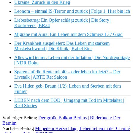
Ukraine: Zurück in den Krieg
Leonora – einmal IS-Terror und zurück | Folge 1: Hier bin ich
Liebesbetrug: Ein Opfer schlägt zurück | Die Story |
Kontrovers | BR24
Migräne mit Aura: Ein Leben mit dem Schmerz I 37 Grad
Der Krankheit ausgeliefert: Das Leben mit starkem
Muskelschwund | Die Klinik | Kabel Eins
Alles wird teurer: Leben mit der Inflation | Die Nordreportage
| NDR Doku
Sparen auf die Rente mit 40 – oder leben im Jetzt? – Der
Livetalk | ARTE Re: Saloon
Eva Hitler, geb. Braun (1/2): Leben und Sterben mit dem
Führer
LEBEN nach dem TOD | Umgang mit Tod im Mittelalter |
Real Stories
Vorheriger Beitrag
Der große Balkon Berlins | Bilderbuch: Der
Barnim
Nächster Beitrag
Mit jedem Herzschlag | Leben retten in der Charité