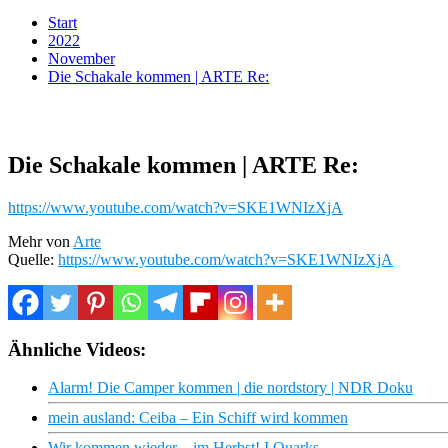
Start
2022
November
Die Schakale kommen | ARTE Re:
Die Schakale kommen | ARTE Re:
https://www.youtube.com/watch?v=SKE1WNIzXjA
Mehr von
Arte
Quelle:
https://www.youtube.com/watch?v=SKE1WNIzXjA
Ähnliche Videos:
Alarm! Die Camper kommen | die nordstory | NDR Doku
mein ausland: Ceiba – Ein Schiff wird kommen
Wir kommen wieder – im Herbst! I Quarks