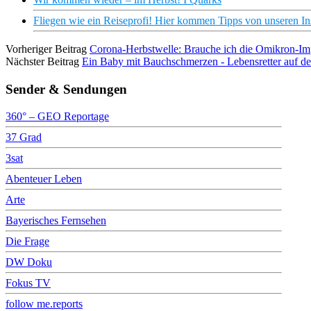
Fliegen wie ein Reiseprofi! Hier kommen Tipps von unseren Ins
Vorheriger Beitrag
Corona-Herbstwelle: Brauche ich die Omikron-Im
Nächster Beitrag
Ein Baby mit Bauchschmerzen - Lebensretter auf 
Sender & Sendungen
360° – GEO Reportage
37 Grad
3sat
Abenteuer Leben
Arte
Bayerisches Fernsehen
Die Frage
DW Doku
Fokus TV
follow me.reports