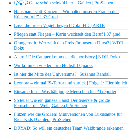
🥵🥵🥵 Ganz schön schwül hier! | Galileo | ProSieben
Hausmann statt Karriere: “Wir halten unseren Frauen den
Rücken frei!” I 37 Grad
Lasst die freien Vögel fliegen | Doku HD | ARTE
Pflegen statt Fliegen – Karin wechselt den Beruf I 37 grad
Orangensaft: Wer zahlt den Preis für unseren Durst? | WDR
Doku
Alarm! Die Camper kommen | die nordstory | NDR Doku
Wir kommen wieder – im Herbst! I Quarks
Ist hier die Mitte des Universums? | Suzanna Randall
Leonora – einmal IS-Terror und zurück | Folge 1: Hier bin ich
Einsame Insel: Was hält junge Menschen hier? | reporter
So teuer wie ein ganzes Haus! Der teuerste & größte
Fernseher der Welt | Galileo | ProSieben
Flitzen wie die Großen! Miniversionen von Luxusautos für
Rich-Kids | Galileo | ProSieben
DRYAD: So will ein deutsches Team Waldbrände erkennen