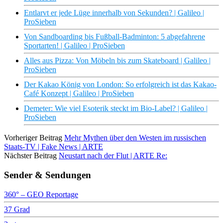
Entlarvt er jede Lüge innerhalb von Sekunden? | Galileo |
ProSieben
Von Sandboarding bis Fußball-Badminton: 5 abgefahrene
Sportarten! | Galileo | ProSieben
Alles aus Pizza: Von Möbeln bis zum Skateboard | Galileo |
ProSieben
Der Kakao König von London: So erfolgreich ist das Kakao-
Café Konzept | Galileo | ProSieben
Demeter: Wie viel Esoterik steckt im Bio-Label? | Galileo |
ProSieben
Vorheriger Beitrag
Mehr Mythen über den Westen im russischen
Staats-TV | Fake News | ARTE
Nächster Beitrag
Neustart nach der Flut | ARTE Re:
Sender & Sendungen
360° – GEO Reportage
37 Grad