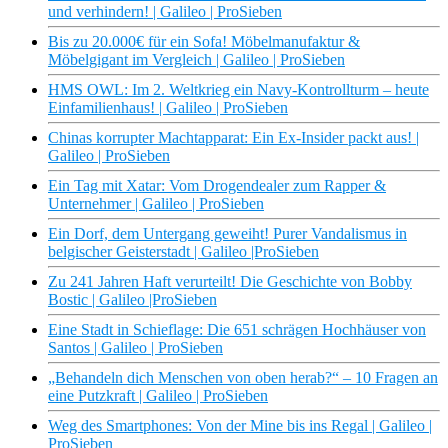
und verhindern! | Galileo | ProSieben
Bis zu 20.000€ für ein Sofa! Möbelmanufaktur &
Möbelgigant im Vergleich | Galileo | ProSieben
HMS OWL: Im 2. Weltkrieg ein Navy-Kontrollturm – heute
Einfamilienhaus! | Galileo | ProSieben
Chinas korrupter Machtapparat: Ein Ex-Insider packt aus! |
Galileo | ProSieben
Ein Tag mit Xatar: Vom Drogendealer zum Rapper &
Unternehmer | Galileo | ProSieben
Ein Dorf, dem Untergang geweiht! Purer Vandalismus in
belgischer Geisterstadt | Galileo |ProSieben
Zu 241 Jahren Haft verurteilt! Die Geschichte von Bobby
Bostic | Galileo |ProSieben
Eine Stadt in Schieflage: Die 651 schrägen Hochhäuser von
Santos | Galileo | ProSieben
„Behandeln dich Menschen von oben herab?“ – 10 Fragen an
eine Putzkraft | Galileo | ProSieben
Weg des Smartphones: Von der Mine bis ins Regal | Galileo |
ProSieben