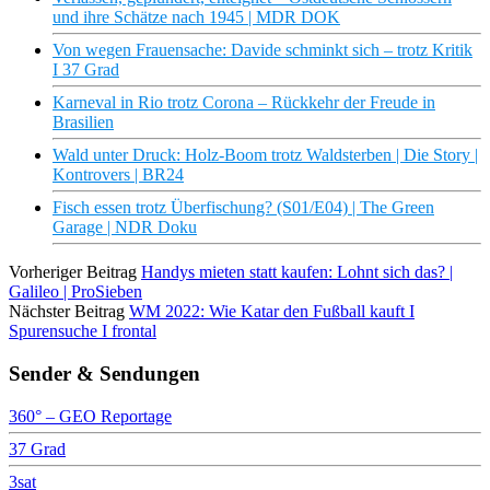
und ihre Schätze nach 1945 | MDR DOK
Von wegen Frauensache: Davide schminkt sich – trotz Kritik
I 37 Grad
Karneval in Rio trotz Corona – Rückkehr der Freude in
Brasilien
Wald unter Druck: Holz-Boom trotz Waldsterben | Die Story |
Kontrovers | BR24
Fisch essen trotz Überfischung? (S01/E04) | The Green
Garage | NDR Doku
Vorheriger Beitrag
Handys mieten statt kaufen: Lohnt sich das? |
Galileo | ProSieben
Nächster Beitrag
WM 2022: Wie Katar den Fußball kauft I
Spurensuche I frontal
Sender & Sendungen
360° – GEO Reportage
37 Grad
3sat