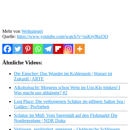
Mehr von
Weltspiegel
Quelle:
https://www.youtube.com/watch?v=nsKty9bzf3Q
Ähnliche Videos:
Die Emscher: Das Wunder im Kohlenpott | Wasser ist
Zukunft | ARTE
Alkoholsucht: Morgens schon Wein im Uni-Klo trinken! I
Was macht uns abhängig? #2
Lost Place: Die verborgenen Schätze im giftigen Salton Sea |
Galileo | ProSieben
Schätze im Müll: Vom Sperrmüll auf den Flohmarkt| Die
Nordreportage | NDR Doku
Verlassen, geplündert, enteignet – Ostdeutsche Schlössern