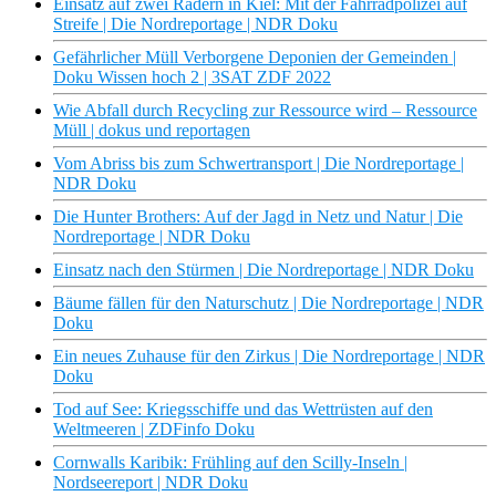
Einsatz auf zwei Rädern in Kiel: Mit der Fahrradpolizei auf
Streife | Die Nordreportage | NDR Doku
Gefährlicher Müll Verborgene Deponien der Gemeinden |
Doku Wissen hoch 2 | 3SAT ZDF 2022
Wie Abfall durch Recycling zur Ressource wird – Ressource
Müll | dokus und reportagen
Vom Abriss bis zum Schwertransport | Die Nordreportage |
NDR Doku
Die Hunter Brothers: Auf der Jagd in Netz und Natur | Die
Nordreportage | NDR Doku
Einsatz nach den Stürmen | Die Nordreportage | NDR Doku
Bäume fällen für den Naturschutz | Die Nordreportage | NDR
Doku
Ein neues Zuhause für den Zirkus | Die Nordreportage | NDR
Doku
Tod auf See: Kriegsschiffe und das Wettrüsten auf den
Weltmeeren | ZDFinfo Doku
Cornwalls Karibik: Frühling auf den Scilly-Inseln |
Nordseereport | NDR Doku