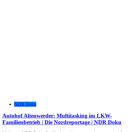
NDR Doku
Autohof Altenwerder: Multitasking im LKW-
Familienbetrieb | Die Nordreportage | NDR Doku