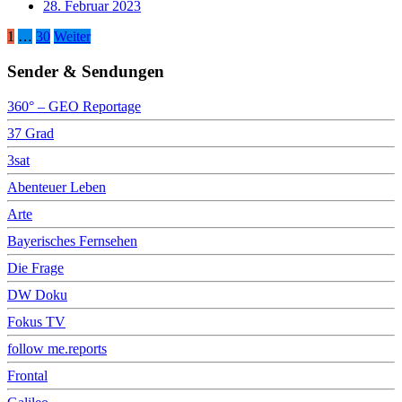
28. Februar 2023
Seitennummerierung
1
…
30
Weiter
der
Sender & Sendungen
Beiträge
360° – GEO Reportage
37 Grad
3sat
Abenteuer Leben
Arte
Bayerisches Fernsehen
Die Frage
DW Doku
Fokus TV
follow me.reports
Frontal