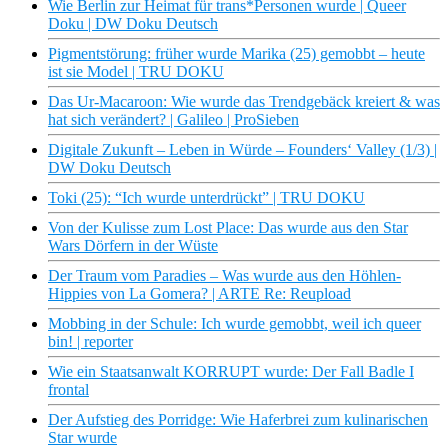
Wie Berlin zur Heimat für trans*Personen wurde | Queer
Doku | DW Doku Deutsch
Pigmentstörung: früher wurde Marika (25) gemobbt – heute
ist sie Model | TRU DOKU
Das Ur-Macaroon: Wie wurde das Trendgebäck kreiert & was
hat sich verändert? | Galileo | ProSieben
Digitale Zukunft – Leben in Würde – Founders‘ Valley (1/3) |
DW Doku Deutsch
Toki (25): “Ich wurde unterdrückt” | TRU DOKU
Von der Kulisse zum Lost Place: Das wurde aus den Star
Wars Dörfern in der Wüste
Der Traum vom Paradies – Was wurde aus den Höhlen-
Hippies von La Gomera? | ARTE Re: Reupload
Mobbing in der Schule: Ich wurde gemobbt, weil ich queer
bin! | reporter
Wie ein Staatsanwalt KORRUPT wurde: Der Fall Badle I
frontal
Der Aufstieg des Porridge: Wie Haferbrei zum kulinarischen
Star wurde