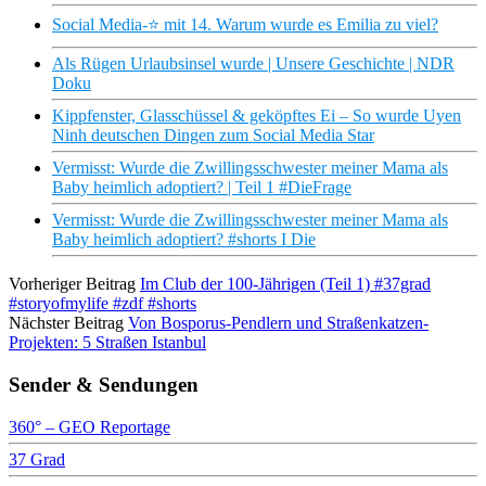
Social Media-​​⭐️ mit 14. Warum wurde es Emilia zu viel?
Als Rügen Urlaubsinsel wurde | Unsere Geschichte | NDR
Doku
Kippfenster, Glasschüssel & geköpftes Ei – So wurde Uyen
Ninh deutschen Dingen zum Social Media Star
Vermisst: Wurde die Zwillingsschwester meiner Mama als
Baby heimlich adoptiert? | Teil 1 #DieFrage
Vermisst: Wurde die Zwillingsschwester meiner Mama als
Baby heimlich adoptiert? #shorts I Die
Vorheriger Beitrag
Im Club der 100-Jährigen (Teil 1) #37grad
#storyofmylife #zdf #shorts
Nächster Beitrag
Von Bosporus-Pendlern und Straßenkatzen-
Projekten: 5 Straßen Istanbul
Sender & Sendungen
360° – GEO Reportage
37 Grad