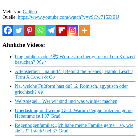
Mehr von
Galileo
Quelle:
https://www.youtube.com/watch?v=vSCw715ZiEU
Ähnliche Videos:
Unglaublich, oder? 🤯 Würdest du hier gerne mal ein Konzert
besuchen? 🤔🎶
Artensterben – na und?! | Behind the Scenes | Harald Lesch |
Terra X Lesch & Co
Na, welche Fußform hast du? 🦶 Römisch, ägyptisch oder
griechisch? 😅
Weltspiegel – Wer wir sind und was wir hier machen
Überlastung und wenig Geld: Warum Peggie trotzdem gerne
Hebamme ist I 37 Grad
Regenbogenfamilie: „Ich habe meine Familie gerne – so, wie
sie ist!” I stark! bei 37 Grad