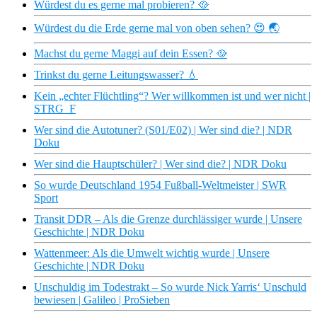
Würdest du es gerne mal probieren? 🥘
Würdest du die Erde gerne mal von oben sehen? 😍 🌏
Machst du gerne Maggi auf dein Essen? 🥘
Trinkst du gerne Leitungswasser? 💧
Kein „echter Flüchtling“? Wer willkommen ist und wer nicht |
STRG_F
Wer sind die Autotuner? (S01/E02) | Wer sind die? | NDR
Doku
Wer sind die Hauptschüler? | Wer sind die? | NDR Doku
So wurde Deutschland 1954 Fußball-Weltmeister | SWR
Sport
Transit DDR – Als die Grenze durchlässiger wurde | Unsere
Geschichte | NDR Doku
Wattenmeer: Als die Umwelt wichtig wurde | Unsere
Geschichte | NDR Doku
Unschuldig im Todestrakt – So wurde Nick Yarris‘ Unschuld
bewiesen | Galileo | ProSieben