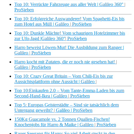
Top 10: Verrückte Fahrzeuge aus aller Welt | Galileo 360° |
ProSieben
Top 10: Erfolgreiche Auswanderer! Vom Spaghetti-Eis bis
zum Hotel aus Müll | Galileo | ProSieben
Top 10: Dunkle Mächte! Vom schaurigen Hotelzimmer bis
zur Ufo-Jagd |Galileo 360°| ProSieben
Harro beweist Löwen-Mut! Die Ausbildung zum Ranger |
Galileo | ProSieben
Harro kocht mit Zutaten, die er noch nie gesehen hat! |
Galileo | ProSieben
Top 10: Crazy Great Britain – Vom Chili-Eis bis zur
Aussichtsplattform ohne Aussicht | Galileo |
Top 10:Einkaufen 2.0 – Vom Tante-Emma-Laden bis zum
Second-Hand-Ikea | Galileo | ProSieben
Top 5: Europas Geisterstädte – Sind sie tatsächlich dem
Untergang geweiht? | Galileo | ProSieben
150Kg Guacamole vs. 2 Tonnen Quallen-Fischen!
Knochenjobs für Harro & Maike | Galileo | ProSieben
Rauer Seegang für Harro: So viel Arbeit steckt in den