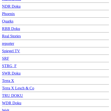
NDR Doku
Phoenix
Quarks
RBB Doku
Real Stories
reporter
Spiegel TV
SRF
STRG_F
SWR Doku
Terra X
Terra X Lesch & Co
TRU DOKU
WDR Doku
Welt