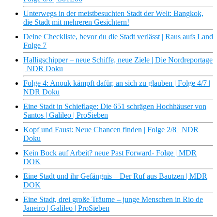
Unterwegs in der meistbesuchten Stadt der Welt: Bangkok,
die Stadt mit mehreren Gesichtern!
Deine Checkliste, bevor du die Stadt verlässt | Raus aufs Land
Folge 7
Halligschipper – neue Schiffe, neue Ziele | Die Nordreportage
| NDR Doku
Folge 4: Anouk kämpft dafür, an sich zu glauben | Folge 4/7 |
NDR Doku
Eine Stadt in Schieflage: Die 651 schrägen Hochhäuser von
Santos | Galileo | ProSieben
Kopf und Faust: Neue Chancen finden | Folge 2/8 | NDR
Doku
Kein Bock auf Arbeit? neue Past Forward- Folge | MDR
DOK
Eine Stadt und ihr Gefängnis – Der Ruf aus Bautzen | MDR
DOK
Eine Stadt, drei große Träume – junge Menschen in Rio de
Janeiro | Galileo | ProSieben