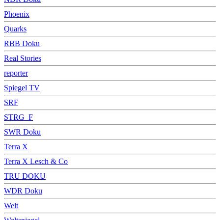
Phoenix
Quarks
RBB Doku
Real Stories
reporter
Spiegel TV
SRF
STRG_F
SWR Doku
Terra X
Terra X Lesch & Co
TRU DOKU
WDR Doku
Welt