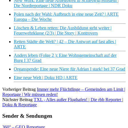
New Work: Eine neue Arbeitswelt in Schleswig-Holstein |
Die Nordreportage | NDR Doku
Polen nach der Wahl: Aufbruch in eine neue Zeit? | ARTE
Europa – Die Woche
Löschen & Leben retten: Die Ausbildung geht weiter |
Feuerwehrklasse (2/3) | Die Story | Kontrovers
Retten Städte die Welt? | 42 – Die Antwort auf fast alles |
ARTE
Anders leben (Folge 2 ): Eine Wohngemeinschaft auf der
Burg I 37 Grad
Organspende: Eine neue Niere für Adrian I stark! bei 37 Grad
Eine neue Welt | Doku HD | ARTE
Vorheriger Beitrag
Immer mehr Flüchtlinge – Gemeinden am Limit |
Reportage | Wir müssen reden!
Nächster Beitrag
TXL - Alles außer Flughafen! | Die rbb Reporter |
Doku & Reportage
Sender & Sendungen
360° – GEO Reportage