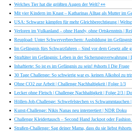
Welches Tier hat die größten Augen der Welt? 👀
Mit vier Kindern im Knast – Katharinas Alltag als Mutter im G
USA: Schwarze kämpfen für mehr Gleichberechtigung | Weltsp
Verloren im Vulkanland – ohne Handy, ohne Ortskenntnis | R
Reupload: Unter Schwerverbrechern: Ausbildung im Gefängni
Im Gefängnis fürs Schwarzfahren – Sind vor dem Gesetz alle g
Straftäter im Gefängnis: Leben in der Sicherungsverwahrung 
Inhaftierte: So ist es im Gefängnis zu sein! #shorts I Die Frage
30 Tage Challenge: So schwierig war es, keinen Alkohol zu trin
Ohne CO2 zur Arbeit | Challenge Nachhaltigkeit | Folge 1/3
Lecker ohne Fleisch | Challenge Nachhaltigkeit | Folge 2/3 | D
Höllen-Job-Challenge: Schwefelstechen vs Schwammtauchen | 
Kunst-Challenge: Nikis Nanas neu interpretiert | NDR Doku
Challenge Kleidertausch – Second Hand Jackpot oder Fashion Fa
Straßen-Challenge: Sag deiner Mama, dass du sie liebst #shorts