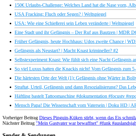
150€ Urlaubs-Challenge: Welches Land hat die Nase vorn, Alb
USA Fracking: Fluch oder Segen? | Weltspiegel
USA: Wie eine Schießerei sein Leben veränderte | Weltspiegel
Eine Stadt und ihr Gefängnis – Der Ruf aus Bautzen | MDR 
Früher Gefängnis, heute Hochhaus: Udos zweite Chance | W
Gefängnis als Neustart? | Macht Knast krimineller? #2
Selbstexperiment Knast: Wie fühlt sich eine Nacht Gefängnis 
So viel Luxus hatten die Knackis nicht! Vom Gefängnis zum 5-S
Die härtesten Orte der Welt (1): Gefängnis ohne Wärter in Bol
Straftat, Urteil, Gefängnis und dann Resozialisierung? Das Leb
Häftling bastelt Tattoomaschine #dokumentation #focustv #repor
Mensch Papa! Die Wissenschaft vom Vatersein | Doku HD | 
Vorheriger Beitrag
Dieses Pinguin-Küken stirbt, wenn das Eis schmil
Nächster Beitrag
"Mein Gastvater war bewaffnet" #funk #auslandsja
Sender & Sendungen