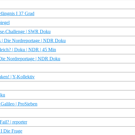
efängnis I 37 Grad
iegel
eise-Challenge | SWR Doku
s | Die Nordreportage | NDR Doku
leich? | Doku | NDR | 45 Min
| Die Nordreportage | NDR Doku
ken! | Y-Kollektiv
oku
Galileo | ProSieben
il? | reporter
 I Die Frage