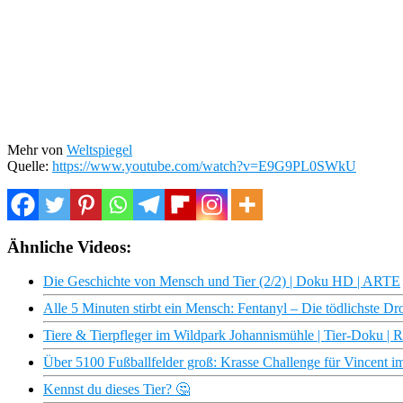
Mehr von
Weltspiegel
Quelle:
https://www.youtube.com/watch?v=E9G9PL0SWkU
Ähnliche Videos:
Die Geschichte von Mensch und Tier (2/2) | Doku HD | ARTE
Alle 5 Minuten stirbt ein Mensch: Fentanyl – Die tödlichste 
Tiere & Tierpfleger im Wildpark Johannismühle | Tier-Doku | 
Über 5100 Fußballfelder groß: Krasse Challenge für Vincent im
Kennst du dieses Tier? 🤔