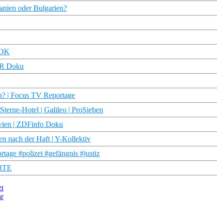
anien oder Bulgarien?
DOK
DR Doku
an? | Focus TV Reportage
terne-Hotel | Galileo | ProSieben
ivien | ZDFinfo Doku
en nach der Haft | Y-Kollektiv
tage #polizei #gefängnis #justiz
ARTE
zt
hr