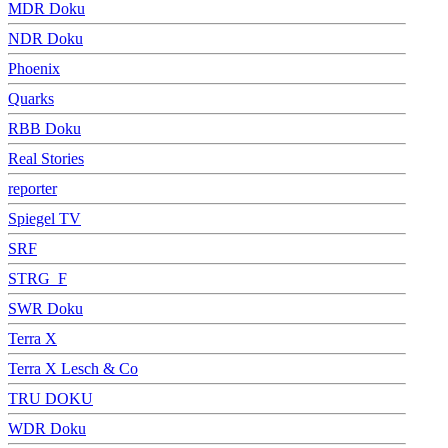
MDR Doku
NDR Doku
Phoenix
Quarks
RBB Doku
Real Stories
reporter
Spiegel TV
SRF
STRG_F
SWR Doku
Terra X
Terra X Lesch & Co
TRU DOKU
WDR Doku