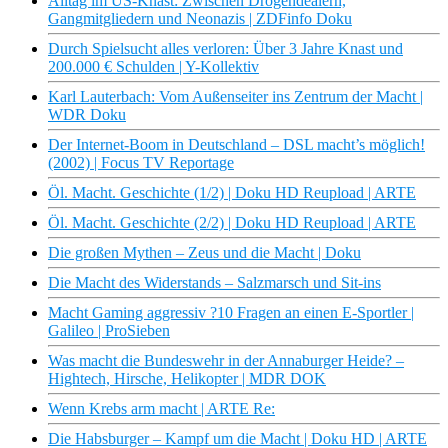
Alltag im US-Knast: Zwischen Drogendealern,
Gangmitgliedern und Neonazis | ZDFinfo Doku
Durch Spielsucht alles verloren: Über 3 Jahre Knast und
200.000 € Schulden | Y-Kollektiv
Karl Lauterbach: Vom Außenseiter ins Zentrum der Macht |
WDR Doku
Der Internet-Boom in Deutschland – DSL macht’s möglich!
(2002) | Focus TV Reportage
Öl. Macht. Geschichte (1/2) | Doku HD Reupload | ARTE
Öl. Macht. Geschichte (2/2) | Doku HD Reupload | ARTE
Die großen Mythen – Zeus und die Macht | Doku
Die Macht des Widerstands – Salzmarsch und Sit-ins
Macht Gaming aggressiv ?10 Fragen an einen E-Sportler |
Galileo | ProSieben
Was macht die Bundeswehr in der Annaburger Heide? –
Hightech, Hirsche, Helikopter | MDR DOK
Wenn Krebs arm macht | ARTE Re:
Die Habsburger – Kampf um die Macht | Doku HD | ARTE