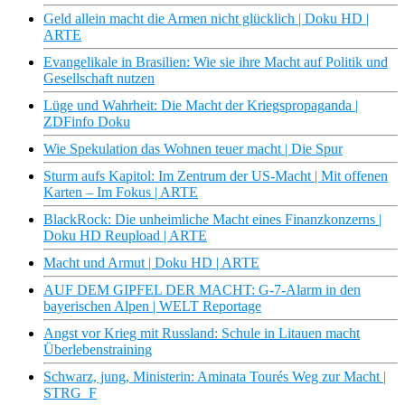
Geld allein macht die Armen nicht glücklich | Doku HD |
ARTE
Evangelikale in Brasilien: Wie sie ihre Macht auf Politik und
Gesellschaft nutzen
Lüge und Wahrheit: Die Macht der Kriegspropaganda |
ZDFinfo Doku
Wie Spekulation das Wohnen teuer macht | Die Spur
Sturm aufs Kapitol: Im Zentrum der US-Macht | Mit offenen
Karten – Im Fokus | ARTE
BlackRock: Die unheimliche Macht eines Finanzkonzerns |
Doku HD Reupload | ARTE
Macht und Armut | Doku HD | ARTE
AUF DEM GIPFEL DER MACHT: G-7-Alarm in den
bayerischen Alpen | WELT Reportage
Angst vor Krieg mit Russland: Schule in Litauen macht
Überlebenstraining
Schwarz, jung, Ministerin: Aminata Tourés Weg zur Macht |
STRG_F