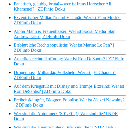
Fanatisch, gläubig, brutal – wer ist Irans Herrscher Ali
Khamenei? | ZDFinfo Doku
Exzentrischer Milliardär und Visionär: Wer ist Elon Musk? |
ZDFinfo Doku
Alpha-Mann & Frauenhasser: Wer ist Social Media-Star
Andrew Tate? | ZDFinfo Doku
Erfolgreiche Rechtspopulistin: Wer ist Marine Le Pen? |
ZDFinfo Doku
Amerikas rechte Hoffnung: Wer ist Ron DeSantis? | ZDFinfo
Doku
Drogenboss, Milliardär, Volksheld: Wer ist „El Chapo“? |
ZDFinfo Doku
Auf dem Kriegsfuß mit Disney und Trumps Erzfeind: Wer ist
Ron DeSantis? | ZDFinfo Doku
Freiheitskämpfer, Blogger, Populist: Wer ist Alexei Nawalny?
| ZDFinfo Doku
Wer sind die Autotuner? (S01/E02) | Wer sind die? | NDR
Doku
Wer sind die Hauptschüler? | Wer sind die? | NDR Doku