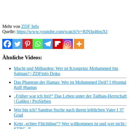
Mehr von
ZDF Info
Quelle:
https://www.youtube.com/watch?v=RlNIp46ruXI
Ähnliche Videos:
Macht und Milliarden: Wer ist Kronprinz Mohammed bin
Salman? | ZDFinfo Doku
Das Phantom der Hamas: Wer ist Mohammed Deif? I #frontal
#zdf #hamas
„Früher war ich frei!“ Das Leben unter der Taliban-Herrschaft
| Galileo | ProSieben
Wer bin ich? Sandras Suche nach ihrem leiblichen Vater I 37
Grad
Kein „echter Flüchtling“? Wer willkommen ist und wer nicht |
STRG_F