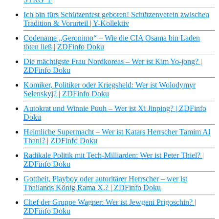
Ich bin fürs Schützenfest geboren! Schützenverein zwischen
Tradition & Vorurteil | Y-Kollektiv
Codename „Geronimo“ – Wie die CIA Osama bin Laden
töten ließ | ZDFinfo Doku
Die mächtigste Frau Nordkoreas – Wer ist Kim Yo-jong? |
ZDFinfo Doku
Komiker, Politiker oder Kriegsheld: Wer ist Wolodymyr
Selenskyj? | ZDFinfo Doku
Autokrat und Winnie Puuh – Wer ist Xi Jinping? | ZDFinfo
Doku
Heimliche Supermacht – Wer ist Katars Herrscher Tamim Al
Thani? | ZDFinfo Doku
Radikale Politik mit Tech-Milliarden: Wer ist Peter Thiel? |
ZDFinfo Doku
Gottheit, Playboy oder autoritärer Herrscher – wer ist
Thailands König Rama X.? | ZDFinfo Doku
Chef der Gruppe Wagner: Wer ist Jewgeni Prigoschin? |
ZDFinfo Doku