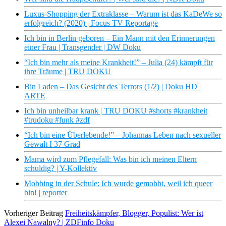
Luxus-Shopping der Extraklasse – Warum ist das KaDeWe so
erfolgreich? (2020) | Focus TV Reportage
Ich bin in Berlin geboren – Ein Mann mit den Erinnerungen
einer Frau | Transgender | DW Doku
“Ich bin mehr als meine Krankheit!” – Julia (24) kämpft für
ihre Träume | TRU DOKU
Bin Laden – Das Gesicht des Terrors (1/2) | Doku HD |
ARTE
Ich bin unheilbar krank | TRU DOKU #shorts #krankheit
#trudoku #funk #zdf
“Ich bin eine Überlebende!” – Johannas Leben nach sexueller
Gewalt I 37 Grad
Mama wird zum Pflegefall: Was bin ich meinen Eltern
schuldig? | Y-Kollektiv
Mobbing in der Schule: Ich wurde gemobbt, weil ich queer
bin! | reporter
Vorheriger Beitrag
Freiheitskämpfer, Blogger, Populist: Wer ist
Alexei Nawalny? | ZDFinfo Doku