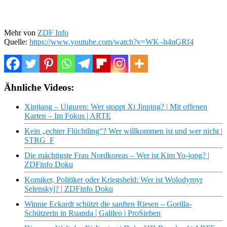
Mehr von
ZDF Info
Quelle:
https://www.youtube.com/watch?v=WK–h4nGRf4
Ähnliche Videos:
Xinjiang – Uiguren: Wer stoppt Xi Jinping? | Mit offenen
Karten – Im Fokus | ARTE
Kein „echter Flüchtling“? Wer willkommen ist und wer nicht |
STRG_F
Die mächtigste Frau Nordkoreas – Wer ist Kim Yo-jong? |
ZDFinfo Doku
Komiker, Politiker oder Kriegsheld: Wer ist Wolodymyr
Selenskyj? | ZDFinfo Doku
Winnie Eckardt schützt die sanften Riesen – Gorilla-
Schützerin in Ruanda | Galileo | ProSieben