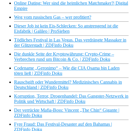
Online Dating: Wer sind die heimlichen Matchmaker?| Digital
Empire
Weg vom russischen Gas – wer profitiert?
Dieser Job ist kein Eis-Schlecken: So anstrengend ist die
Eisfabrik | Galileo | ProSieben
Tödliches Festival in Las Vegas. Das verdrängte Massaker in
der Glitzerstadt | ZDFinfo Doku
Die dunkle Seite der Kryptowährung: Crypto-Crime –
Verbrechen rund um Bitcoin & Co. | ZDFinfo Doku
Codename „Geronimo“ – Wie die CIA Osama bin Laden
töten ließ | ZDFinfo Doku
Rauschgift oder Wundermittel? Medizinisches Cannabis in
Deutschland | ZDFinfo Doku
Korruption, Terror, Drogenhandel: Das Gangster-Netzwerk in
Politik und Wirtschaft | ZDFinfo Doku
Der verrückte Mafia-Boss: Vincent „The Chin“ Gigante |
ZDFinfo Doku
Fyre Fraud: Das Festival-Desaster auf den Bahamas |
ZDFinfo Doku