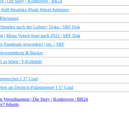
en | Die Story | Kontrovers | BR24
#zdf #trudoku #funk #short #strippen
 Rheinland
 Stunden nach der Geburt | Doku | SRF Dok
ng | Mona Vetsch fragt nach 2022 | SRF Dok
er Pandemie geworden? | rec. | SRF
obvermittlerin & Bäcker
t zu leben | Y-Kollektiv
nsmenschen I 37 Grad
en als Deutsch-Palästinenser I 37 Grad
an Verordnungen | Die Story | Kontrovers | BR24
r? #shorts