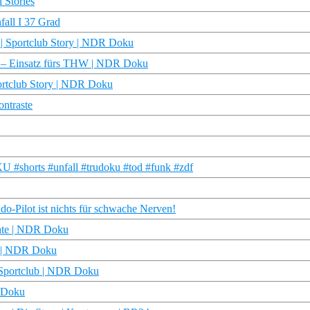
 Stories
fall I 37 Grad
| Sportclub Story | NDR Doku
en – Einsatz fürs THW | NDR Doku
ortclub Story | NDR Doku
ontraste
 #shorts #unfall #trudoku #tod #funk #zdf
o-Pilot ist nichts für schwache Nerven!
chte | NDR Doku
e | NDR Doku
 Sportclub | NDR Doku
R Doku