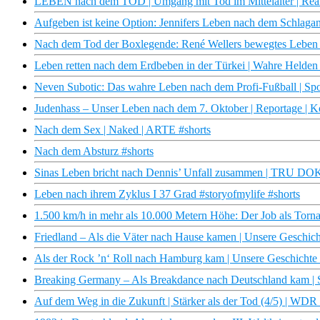
LEBEN nach dem TOD | Umgang mit Tod im Mittelalter | Real
Aufgeben ist keine Option: Jennifers Leben nach dem Schlagan
Nach dem Tod der Boxlegende: René Wellers bewegtes Leben 
Leben retten nach dem Erdbeben in der Türkei | Wahre Held
Neven Subotic: Das wahre Leben nach dem Profi-Fußball | Sp
Judenhass – Unser Leben nach dem 7. Oktober | Reportage | K
Nach dem Sex | Naked | ARTE #shorts
Nach dem Absturz #shorts
Sinas Leben bricht nach Dennis’ Unfall zusammen | TRU DOKU
Leben nach ihrem Zyklus I 37 Grad #storyofmylife #shorts
1.500 km/h in mehr als 10.000 Metern Höhe: Der Job als Tornad
Friedland – Als die Väter nach Hause kamen | Unsere Geschi
Als der Rock ’n‘ Roll nach Hamburg kam | Unsere Geschicht
Breaking Germany – Als Breakdance nach Deutschland kam |
Auf dem Weg in die Zukunft | Stärker als der Tod (4/5) | WD