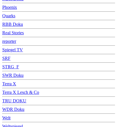
Phoenix
Quarks
RBB Doku
Real Stories
reporter
Spiegel TV
SRF
STRG_F
SWR Doku
Terra X
Terra X Lesch & Co
TRU DOKU
WDR Doku
Welt
Weltspiegel