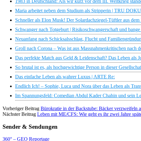
1983 in Deutschland: Als wir kurz vor dem III. Weltkrieg stand
Maria arbeitet neben dem Studium als Stripperin | TRU DOKU 
Schneller als Elon Musk! Der Solardachziegel-Tüftler aus dem
Schwanger nach Totgeburt | Risikoschwangerschaft und bange
Neuanfang nach Schicksalsschlag, Flucht und Familiengründu
Groll nach Corona – Was ist aus Massnahmenkritischen nach d
Das perfekte Match aus Geld & Leidenschaft? Das Leben als J
So brutal ist es, als hochgewichtige Person in dieser Gesellschaf
Das einfache Leben als wahrer Luxus | ARTE Re:
Endlich Ich! – Sophie, Luca und Nora über das Leben als Tra
Im Spannungsfeld: Comedian Abdul Kader Chahin und sein Leb
Vorheriger Beitrag
Bürokratie in der Backstube: Bäcker verzweifeln 
Nächster Beitrag
Leben mit ME/CFS: Wie geht es ihr zwei Jahre späte
Sender & Sendungen
360° – GEO Reportage