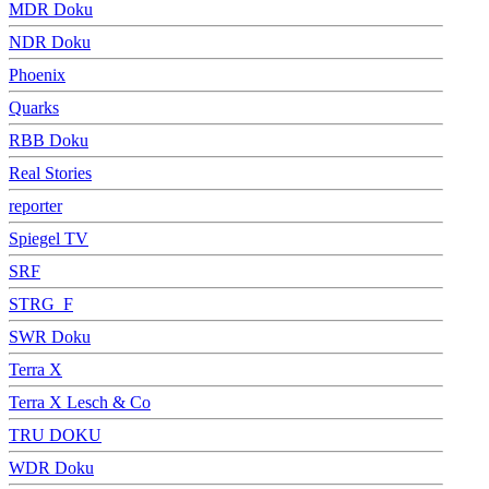
MDR Doku
NDR Doku
Phoenix
Quarks
RBB Doku
Real Stories
reporter
Spiegel TV
SRF
STRG_F
SWR Doku
Terra X
Terra X Lesch & Co
TRU DOKU
WDR Doku