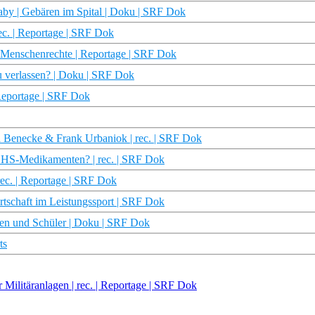
by | Gebären im Spital | Doku | SRF Dok
c. | Reportage | SRF Dok
 Menschenrechte | Reportage | SRF Dok
zu verlassen? | Doku | SRF Dok
| Reportage | SRF Dok
 Benecke & Frank Urbaniok | rec. | SRF Dok
ADHS-Medikamenten? | rec. | SRF Dok
rec. | Reportage | SRF Dok
schaft im Leistungssport | SRF Dok
nen und Schüler | Doku | SRF Dok
ts
Militäranlagen | rec. | Reportage | SRF Dok