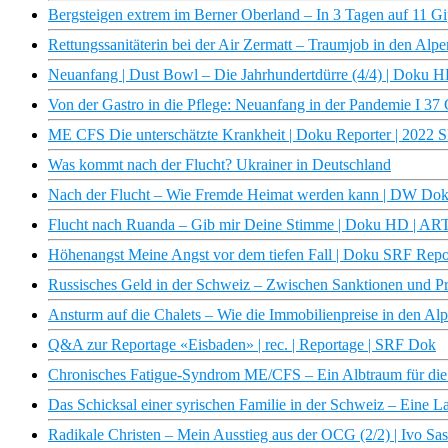
Bergsteigen extrem im Berner Oberland – In 3 Tagen auf 11 G
Rettungssanitäterin bei der Air Zermatt – Traumjob in den Al
Neuanfang | Dust Bowl – Die Jahrhundertdürre (4/4) | Doku 
Von der Gastro in die Pflege: Neuanfang in der Pandemie I 37
ME CFS Die unterschätzte Krankheit | Doku Reporter | 2022
Was kommt nach der Flucht? Ukrainer in Deutschland
Nach der Flucht – Wie Fremde Heimat werden kann | DW Dok
Flucht nach Ruanda – Gib mir Deine Stimme | Doku HD | AR
Höhenangst Meine Angst vor dem tiefen Fall | Doku SRF Rep
Russisches Geld in der Schweiz – Zwischen Sanktionen und Pr
Ansturm auf die Chalets – Wie die Immobilienpreise in den Al
Q&A zur Reportage «Eisbaden» | rec. | Reportage | SRF Dok
Chronisches Fatigue-Syndrom ME/CFS – Ein Albtraum für die 
Das Schicksal einer syrischen Familie in der Schweiz – Eine 
Radikale Christen – Mein Ausstieg aus der OCG (2/2) | Ivo Sa