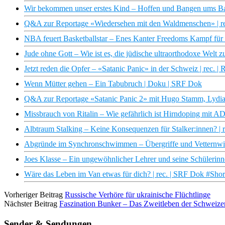
Wir bekommen unser erstes Kind – Hoffen und Bangen ums Ba
Q&A zur Reportage «Wiedersehen mit den Waldmenschen» | re
NBA feuert Basketballstar – Enes Kanter Freedoms Kampf für
Jude ohne Gott – Wie ist es, die jüdische ultraorthodoxe Welt 
Jetzt reden die Opfer – «Satanic Panic» in der Schweiz | rec. 
Wenn Mütter gehen – Ein Tabubruch | Doku | SRF Dok
Q&A zur Reportage «Satanic Panic 2» mit Hugo Stamm, Lydia
Missbrauch von Ritalin – Wie gefährlich ist Hirndoping mit 
Albtraum Stalking – Keine Konsequenzen für Stalker:innen? | 
Abgründe im Synchronschwimmen – Übergriffe und Vetternwirt
Joes Klasse – Ein ungewöhnlicher Lehrer und seine Schülerin
Wäre das Leben im Van etwas für dich? | rec. | SRF Dok #Shor
Vorheriger Beitrag
Russische Verhöre für ukrainische Flüchtlinge
Nächster Beitrag
Faszination Bunker – Das Zweitleben der Schweizer 
Sender & Sendungen