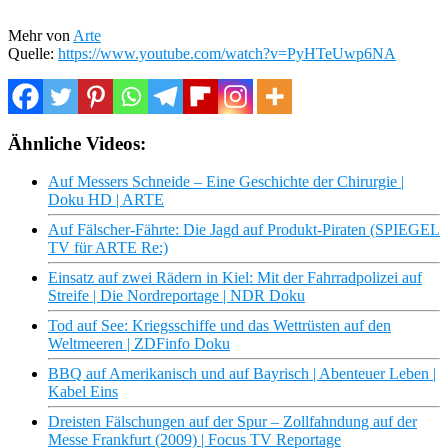
Mehr von
Arte
Quelle:
https://www.youtube.com/watch?v=PyHTeUwp6NA
Ähnliche Videos:
Auf Messers Schneide – Eine Geschichte der Chirurgie |
Doku HD | ARTE
Auf Fälscher-Fährte: Die Jagd auf Produkt-Piraten (SPIEGEL
TV für ARTE Re:)
Einsatz auf zwei Rädern in Kiel: Mit der Fahrradpolizei auf
Streife | Die Nordreportage | NDR Doku
Tod auf See: Kriegsschiffe und das Wettrüsten auf den
Weltmeeren | ZDFinfo Doku
BBQ auf Amerikanisch und auf Bayrisch | Abenteuer Leben |
Kabel Eins
Dreisten Fälschungen auf der Spur – Zollfahndung auf der
Messe Frankfurt (2009) | Focus TV Reportage