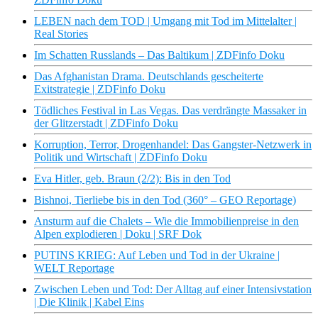
LEBEN nach dem TOD | Umgang mit Tod im Mittelalter |
Real Stories
Im Schatten Russlands – Das Baltikum | ZDFinfo Doku
Das Afghanistan Drama. Deutschlands gescheiterte
Exitstrategie | ZDFinfo Doku
Tödliches Festival in Las Vegas. Das verdrängte Massaker in
der Glitzerstadt | ZDFinfo Doku
Korruption, Terror, Drogenhandel: Das Gangster-Netzwerk in
Politik und Wirtschaft | ZDFinfo Doku
Eva Hitler, geb. Braun (2/2): Bis in den Tod
Bishnoi, Tierliebe bis in den Tod (360° – GEO Reportage)
Ansturm auf die Chalets – Wie die Immobilienpreise in den
Alpen explodieren | Doku | SRF Dok
PUTINS KRIEG: Auf Leben und Tod in der Ukraine |
WELT Reportage
Zwischen Leben und Tod: Der Alltag auf einer Intensivstation
| Die Klinik | Kabel Eins