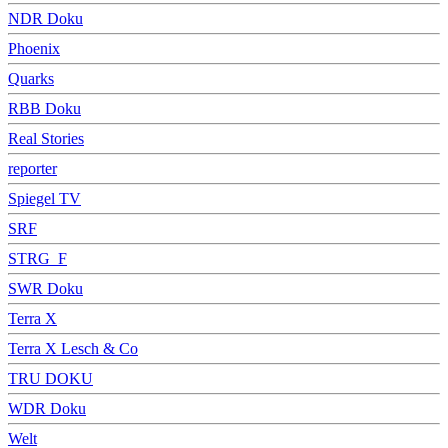
NDR Doku
Phoenix
Quarks
RBB Doku
Real Stories
reporter
Spiegel TV
SRF
STRG_F
SWR Doku
Terra X
Terra X Lesch & Co
TRU DOKU
WDR Doku
Welt