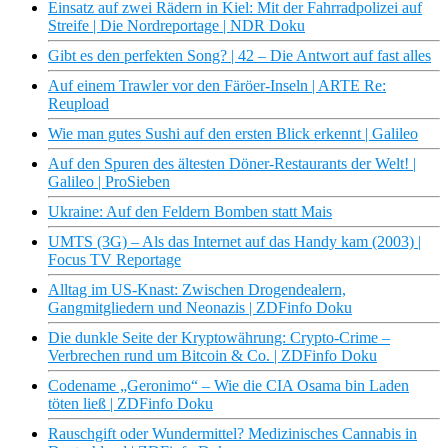
Einsatz auf zwei Rädern in Kiel: Mit der Fahrradpolizei auf
Streife | Die Nordreportage | NDR Doku
Gibt es den perfekten Song? | 42 – Die Antwort auf fast alles
Auf einem Trawler vor den Färöer-Inseln | ARTE Re:
Reupload
Wie man gutes Sushi auf den ersten Blick erkennt | Galileo
Auf den Spuren des ältesten Döner-Restaurants der Welt! |
Galileo | ProSieben
Ukraine: Auf den Feldern Bomben statt Mais
UMTS (3G) – Als das Internet auf das Handy kam (2003) |
Focus TV Reportage
Alltag im US-Knast: Zwischen Drogendealern,
Gangmitgliedern und Neonazis | ZDFinfo Doku
Die dunkle Seite der Kryptowährung: Crypto-Crime –
Verbrechen rund um Bitcoin & Co. | ZDFinfo Doku
Codename „Geronimo“ – Wie die CIA Osama bin Laden
töten ließ | ZDFinfo Doku
Rauschgift oder Wundermittel? Medizinisches Cannabis in