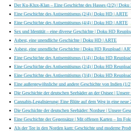
Der Ku-Klux-Klan – Eine Geschichte des Hasses (2/2) | Dok
Eine Geschichte des Antisemitismus (2/4) | Doku HD | ARTE
Eine Geschichte des Antisemitismus (4/4) | Doku HD | ARTE
Sex und Identität – eine diverse Geschichte | Doku HD Reupl
Asbest, eine unendliche Geschichte | Doku HD | ARTE
Asbest, eine unendliche Geschichte | Doku HD Reupload | A
Eine Geschichte des Antisemitismus (1/4) | Doku HD Reuploa
Eine Geschichte des Antisemitismus (2/4) | Doku HD Reuploa
Eine Geschichte des Antisemitismus (3/4) | Doku HD Reuploa
Eine außergewöhnliche und andere Geschichte von Indien (1/
Die Geschichte der deutschen Seebäder an der Ostsee | Unser
Cannabis-Legalisierung: Eine Blüte auf dem Weg in eine neue
Die Geschichte der deutschen Seebäder: Nordsee | Unsere Ge
Eine Geschichte der Gegensätze | Mit offenen Karten – Im Fo
Als der Tee in den Norden kam: Geschichte und moderne Produ