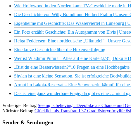
Wie Hollywood in den Norden kam: TV-Geschichte made in 
Die Geschichte von Willy Brandt und Herbert Frahm | Unsere
Eigenheime mit Geschichte: Das Wasserviertel in Lüneburg |
Ein Foto erzählt Geschichte: Ein Autogramm von Elvis | Uns
Helga Feddersen: Eine norddeutsche „Ulknudel“ | Unsere Ge
Eine kurze Geschichte über die Hexenverfolgung
Wer ist Wladimir Putin? – Alles auf eine Karte (3/3) | Doku 
„Bist du eine Besserwisserin?“10 Fragen an eine Hochbegabte |
Shylan ist eine kleine Sensation. Sie ist erfolgreiche Bodybuilde
Armut im Lakota-Reservat – Eine Schweizerin kämpft für eine 
Das ist eine ganz wunderbare Frage, da gibt es eine … nicht 
Vorheriger Beitrag
Seeing is believing - Deepfake als Chance und 
Nächster Beitrag
Glücklich als Transfrau I 37 Grad #storyofmylife #s
Sender & Sendungen