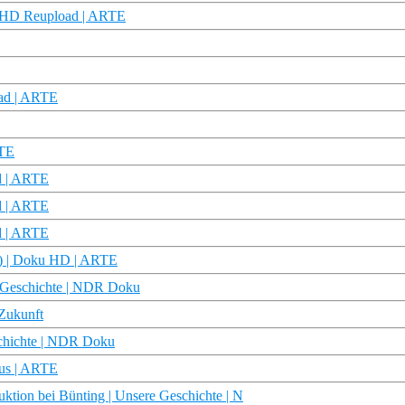
u HD Reupload | ARTE
oad | ARTE
RTE
d | ARTE
d | ARTE
d | ARTE
2) | Doku HD | ARTE
e Geschichte | NDR Doku
 Zukunft
schichte | NDR Doku
kus | ARTE
ktion bei Bünting | Unsere Geschichte | N