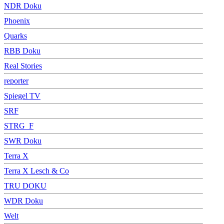
NDR Doku
Phoenix
Quarks
RBB Doku
Real Stories
reporter
Spiegel TV
SRF
STRG_F
SWR Doku
Terra X
Terra X Lesch & Co
TRU DOKU
WDR Doku
Welt