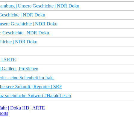
Hamburg | Unsere Geschichte | NDR Doku
 Geschichte | NDR Doku
 Unsere Geschichte | NDR Doku
ere Geschichte | NDR Doku
schichte | NDR Doku
HD | ARTE
 Galileo | ProSieben
rin – eine Seltenheit im Irak.
bessere Zukunft | Reporter | SRF
ganz so einfache Antwort #HaraldLesch
Gefahr | Doku HD | ARTE
horts