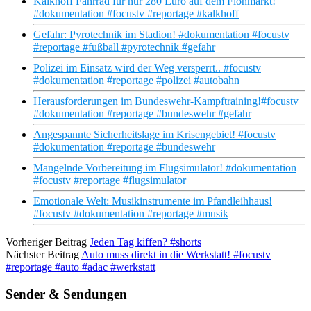
Kalkhoff Fahrrad für nur 280 Euro auf dem Flohmarkt!
#dokumentation #focustv #reportage #kalkhoff
Gefahr: Pyrotechnik im Stadion! #dokumentation #focustv
#reportage #fußball #pyrotechnik #gefahr
Polizei im Einsatz wird der Weg versperrt.. #focustv
#dokumentation #reportage #polizei #autobahn
Herausforderungen im Bundeswehr-Kampftraining!#focustv
#dokumentation #reportage #bundeswehr #gefahr
Angespannte Sicherheitslage im Krisengebiet! #focustv
#dokumentation #reportage #bundeswehr
Mangelnde Vorbereitung im Flugsimulator! #dokumentation
#focustv #reportage #flugsimulator
Emotionale Welt: Musikinstrumente im Pfandleihhaus!
#focustv #dokumentation #reportage #musik
Vorheriger Beitrag
Jeden Tag kiffen? #shorts
Nächster Beitrag
Auto muss direkt in die Werkstatt! #focustv
#reportage #auto #adac #werkstatt
Sender & Sendungen