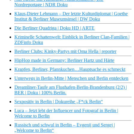
Nordreportage | NDR Doku
Klaus-Dieter Lehmann – Der letzte Kulturdiplomat | Goethe
Institut & Berliner Museumsinsel | DW Doku
Die Berliner Quadriga | Doku HD | ARTE
Kriminelle Schattenwelt: Einblick in Berliner Clan-Familien |
ZDFinfo Doku
Berliner Clubs: Kinky-Partys mit Oma Hella | reporter
HipHop made in Germany: Berliner Hartz und Härte
Krapfen, Berliner, Pfannkuchen…Hauptsache es schmeckt
Unterwegs in Berlin-Mitte | Menschen und Berlin entdecken
Dreamliner-Taufe am Flughafen-Berlin-Brandenburg (2/2) |
BER | Doku | 100% Berlin.
Sexpositiv in Berlin | Dokureihe „F*ck Berlin“
Luca – Jetzt lebt der Influencer und Fotograf in Berlin |
Welcome to Berlin
Russisch und schwul in Berlin – Evgenij und Sergej |
„Welcome to Berlin“