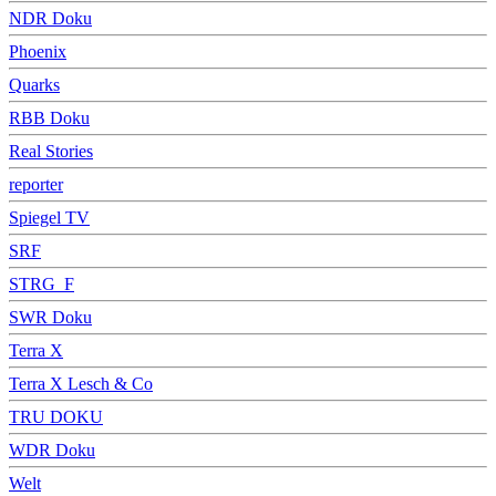
NDR Doku
Phoenix
Quarks
RBB Doku
Real Stories
reporter
Spiegel TV
SRF
STRG_F
SWR Doku
Terra X
Terra X Lesch & Co
TRU DOKU
WDR Doku
Welt